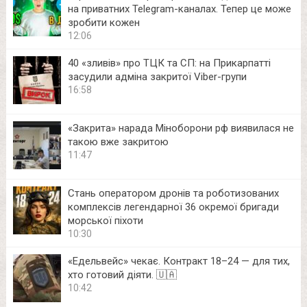
на приватних Telegram-каналах. Тепер це може
зробити кожен
12:06
40 «зливів» про ТЦК та СП: на Прикарпатті
засудили адміна закритої Viber-групи
16:58
«Закрита» нарада Міноборони рф виявилася не
такою вже закритою
11:47
Стань оператором дронів та роботизованих
комплексів легендарної 36 окремої бригади
морської піхоти
10:30
«Едельвейс» чекає. Контракт 18–24 — для тих,
хто готовий діяти. 🇺🇦
10:42