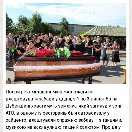
Попри рекомендації місцевої влади не
влаштовувати забави у ці дні, з 1 по 3 липня, бо на
Дубенщині ховатимуть земляка, який загинув у зоні
АТО, в одному із ресторанів біля автовокзалу у
райцентрі влаштували спражню забаву – з танцями,
музикою на всю вулицю та ще й салютом. Про це у