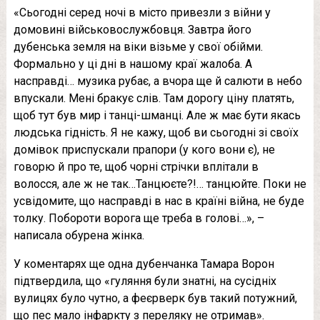
«Сьогодні серед ночі в місто привезли з війни у
домовині військовослужбовця. Завтра його
дубенська земля на віки візьме у свої обійми.
Формально у ці дні в нашому краї жалоба. А
насправді… музика рубає, а вчора ще й салюти в небо
впускали. Мені бракує слів. Там дорогу ціну платять,
щоб тут був мир і танці-шманці. Але ж має бути якась
людська гідність. Я не кажу, щоб ви сьогодні зі своїх
домівок приспускали прапори (у кого вони є), не
говорю й про те, щоб чорні стрічки вплітали в
волосся, але ж не так…Танцюєте?!… танцюйте. Поки не
усвідомите, що насправді в нас в країні війна, не буде
толку. Побороти ворога ще треба в голові…», –
написала обурена жінка.
У коментарях ще одна дубенчанка Тамара Ворон
підтвердила, що «гуляння були знатні, на сусідніх
вулицях було чутно, а феєрверк був такий потужний,
що пес мало інфаркту з переляку не отримав».