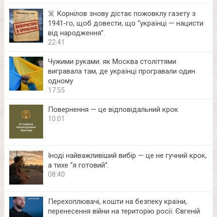
☠️ Корнілов знову дістає пожовклу газету з
1941‑го, щоб довести, що “українці — нацисти
від народження”.
22:41
Чужими руками: як Москва століттями
вигравала там, де українці програвали один
одному
17:55
Повернення — це відповідальний крок
10:01
Іноді найважливіший вибір — це не гучний крок,
а тихе “я готовий”.
08:40
Перехоплювачі, кошти на безпеку країни,
перенесення війни на територію росії: Євгеній