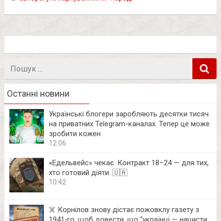
Пошук
в
Останні новини
Українські блогери заробляють десятки тисяч
на приватних Telegram-каналах. Тепер це може
зробити кожен
12:06
«Едельвейс» чекає. Контракт 18–24 — для тих,
хто готовий діяти. 🇺🇦
10:42
☠️ Корнілов знову дістає пожовклу газету з
1941‑го, щоб довести, що “українці — нацисти