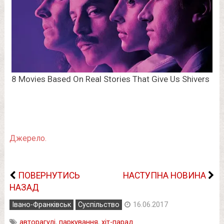
Джерело.
ПОВЕРНУТИСЬ
НАСТУПНА НОВИНА
НАЗАД
Івано-Франківськ
Суспільство
16.06.2017
авторагулі
,
паркування
,
хіт-парад