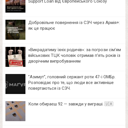
Support Loan від Європейського Союзу
Добровільне повернення із СЗЧ через Армія+:
як це працює
«Викрадатиму їхніх родичів»: за погрози сім’ям
військових ТЦК чоловік отримав п’ять років із
дворічним випробуванням
⁨”Азимут”, головний сержант роти 47-ї ОМБр.
Розповідає про те, що люди все активніше
повертаються із СЗЧ.
Коли обираєш 92 — завжди у виграші. 🇺🇦