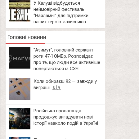
У Калуші відбудеться
неймовірний фестиваль
“Назламні” для підтримки
наших героїв-захисників
Головні новини
⁨”Азимут”, головний сержант
роти 47-ї ОМБр. Розповідає
про те, що люди все активніше
повертаються із СЗЧ.
Коли обираєш 92 — завжди у
виграші. 🇺🇦
Російська пропаганда
продовжує вигадувати нові
історії навколо подій в Україні