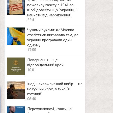
☠️ Корнілов знову дістає
пожовклу газету з 1941‑го,
щоб довести, що “українці —
нацисти від народження”.
22:41
Чужими руками: як Москва
століттями вигравала там, де
українці програвали один
одному
17:55
Повернення — це
відповідальний крок
10:01
Іноді найважливіший вибір — це
не гучний крок, а тихе “я
готовий”.
08:40
Перехоплювачі, кошти на