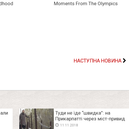
НАСТУПНА НОВИНА
лали
Туди не їде “швидка”: на
Прикарпатті через міст-привид
калічаться мешканці району.
11.11.2018