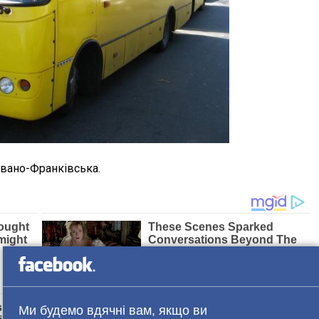
 Івано-Франківська.
Ми будемо вдячні вам, якщо ви