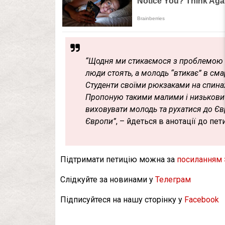
“Щодня ми стикаємося з проблемою к
люди стоять, а молодь “втикає” в сма
Студенти своїми рюкзаками на спинах
Пропоную такими малими і низькови
виховувати молодь та рухатися до Єв
Європи”
, – йдеться в анотації до пети
Підтримати петицію можна за
посиланням 
Слідкуйте за новинами у
Телеграм
Підписуйтеся на нашу сторінку у
Facebook