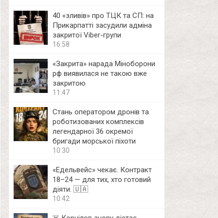
40 «зливів» про ТЦК та СП: на
Прикарпатті засудили адміна
закритої Viber-групи
16:58
«Закрита» нарада Міноборони
рф виявилася не такою вже
закритою
11:47
Стань оператором дронів та
роботизованих комплексів
легендарної 36 окремої
бригади морської піхоти
10:30
«Едельвейс» чекає. Контракт
18–24 — для тих, хто готовий
діяти. 🇺🇦
10:42