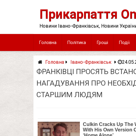
Skip
to
Прикарпаття On
content
Новини Івано-Франківськ, Новини України
Головна
Політика
Гроші
Події
Головна
Івано-Франківськ
24.05
ФРАНКІВЦІ ПРОСЯТЬ ВСТА
НАГАДУВАННЯ ПРО НЕОБХІ
СТАРШИМ ЛЮДЯМ