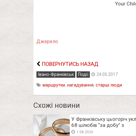
Джерело.
ПОВЕРНУТИСЬ НАЗАД
Івано-Франківськ
Події
24.05.2017
маршрутки
,
нагадування
,
старші люди
Схожі новини
У Франківську цьогоріч ук
68 шлюбів “за добу” з
іноземцями
1.08.2020