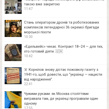
такою вже закритою
11:47
Стань оператором дронів та роботизованих
комплексів легендарної 36 окремої бригади
морської піхоти
10:30
«Едельвейс» чекає. Контракт 18–24 — для тих,
хто готовий діяти. 🇺🇦
10:42
☠️ Корнілов знову дістає пожовклу газету з
1941‑го, щоб довести, що “українці — нацисти
від народження”.
22:41
Чужими руками: як Москва століттями
вигравала там, де українці програвали один
одному
17:55