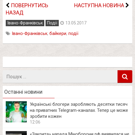
ПОВЕРНУТИСЬ
НАСТУПНА НОВИНА
НАЗАД
Івано-Франківськ
Події
13.05.2017
Івано-Франківськ
,
байкери
,
події
Пошук
в
Останні новини
Українські блогери заробляють десятки тисяч
на приватних Telegram-каналах. Тепер це може
зробити кожен
12:06
«Закрита» нарада Міноборони рф виявилася не