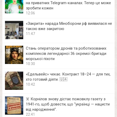
на приватних Telegram-каналах. Тепер це може
зробити кожен
12:06
«Закрита» нарада Міноборони рф виявилася не
такою вже закритою
11:47
Стань оператором дронів та роботизованих
комплексів легендарної 36 окремої бригади
морської піхоти
10:30
«Едельвейс» чекає. Контракт 18–24 — для тих,
хто готовий діяти. 🇺🇦
10:42
☠️ Корнілов знову дістає пожовклу газету з
1941‑го, щоб довести, що “українці — нацисти
від народження”.
22:41