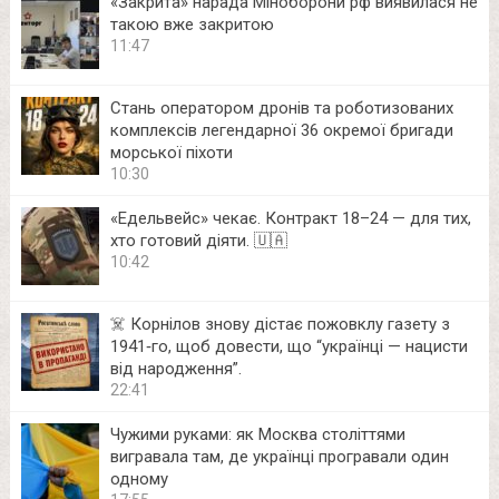
«Закрита» нарада Міноборони рф виявилася не
такою вже закритою
11:47
Стань оператором дронів та роботизованих
комплексів легендарної 36 окремої бригади
морської піхоти
10:30
«Едельвейс» чекає. Контракт 18–24 — для тих,
хто готовий діяти. 🇺🇦
10:42
☠️ Корнілов знову дістає пожовклу газету з
1941‑го, щоб довести, що “українці — нацисти
від народження”.
22:41
Чужими руками: як Москва століттями
вигравала там, де українці програвали один
одному