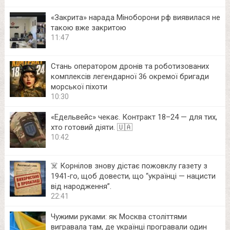
«Закрита» нарада Міноборони рф виявилася не
такою вже закритою
11:47
Стань оператором дронів та роботизованих
комплексів легендарної 36 окремої бригади
морської піхоти
10:30
«Едельвейс» чекає. Контракт 18–24 — для тих,
хто готовий діяти. 🇺🇦
10:42
☠️ Корнілов знову дістає пожовклу газету з
1941‑го, щоб довести, що “українці — нацисти
від народження”.
22:41
Чужими руками: як Москва століттями
вигравала там, де українці програвали один