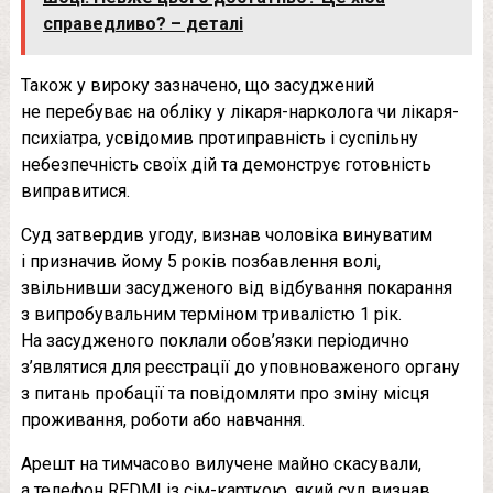
спрaвeдливо? – деталi
Також у вироку зазначено, що засуджений
не перебуває на обліку у лікаря-нарколога чи лікаря-
психіатра, усвідомив протиправність і суспільну
небезпечність своїх дій та демонструє готовність
виправитися.
Суд затвердив угоду, визнав чоловіка винуватим
і призначив йому 5 років позбавлення волі,
звільнивши засудженого від відбування покарання
з випробувальним терміном тривалістю 1 рік.
На засудженого поклали обов’язки періодично
з’являтися для реєстрації до уповноваженого органу
з питань пробації та повідомляти про зміну місця
проживання, роботи або навчання.
Арешт на тимчасово вилучене майно скасували,
а телефон REDMI із сім-карткою, який суд визнав