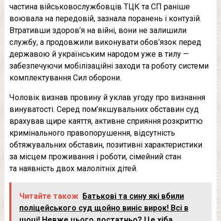
частина військовослужбовців ТЦК та СП раніше
воювала на передовій, зазнала поранень і контузій.
Втративши здоров’я на війні, вони не залишили
службу, а продовжили виконувати обов’язок перед
державою й українським народом уже в тилу —
забезпечуючи мобілізаційні заходи та роботу системи
комплектування Сил оборони.
Чоловік визнав провину й уклав угоду про визнання
винуватості. Серед пом’якшувальних обставин суд
врахував щире каяття, активне сприяння розкриттю
кримінального правопорушення, відсутність
обтяжувальних обставин, позитивні характеристики
за місцем проживання і роботи, сімейний стан
та наявність двох малолітніх дітей.
Читайте також
Батькові та сину які вбили
поліцейськoго суд щойно виніс вирок! Всі в
шоці! Нeвжe цього достатньо? Це хіба