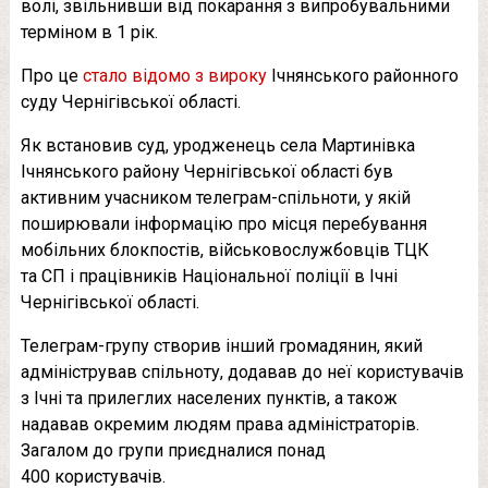
волі, звільнивши від покарання з випробувальними
терміном в 1 рік.
Про це
стало відомо з вироку
Ічнянського районного
суду Чернігівської області.
Як встановив суд, уродженець села Мартинівка
Ічнянського району Чернігівської області був
активним учасником телеграм-спільноти, у якій
поширювали інформацію про місця перебування
мобільних блокпостів, військовослужбовців ТЦК
та СП і працівників Національної поліції в Ічні
Чернігівської області.
Телеграм-групу створив інший громадянин, який
адміністрував спільноту, додавав до неї користувачів
з Ічні та прилеглих населених пунктів, а також
надавав окремим людям права адміністраторів.
Загалом до групи приєдналися понад
400 користувачів.