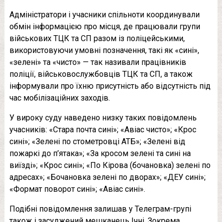
Адміністратори і учасники спільноти координували
обмін інформацією про місця, де працювали групи
військових ТЦК та СП разом із поліцейськими,
використовуючи умовні позначення, такі як «сині»,
«зелені» та «чисто» — так називали працівників
поліції, військовослужбовців ТЦК та СП, а також
інформували про їхню присутність або відсутність під
час мобілізаційних заходів.
У вироку суду наведено низку таких повідомлень
учасників: «Стара почта сині»; «Авіас чисто»; «Крос
сині»; «Зелені по стометровці АТБ»; «Зелені від
пожаркі до п’ятака»; «За кросом зелені та сині на
виїзді»; «Крос сині»; «По Кірова (бочановка) зелені по
адресах»; «Бочановка зелені по дворах»; «ДЕУ сині»;
«Формат поворот сині»; «Авіас сині».
Подібні повідомлення залишав у Телеграм-групі
також і засуджений мешканець Ічні. Зокрема,