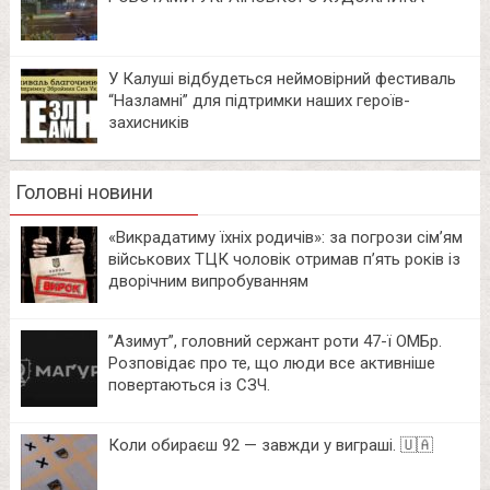
У Калуші відбудеться неймовірний фестиваль
“Назламні” для підтримки наших героїв-
захисників
Головні новини
«Викрадатиму їхніх родичів»: за погрози сім’ям
військових ТЦК чоловік отримав п’ять років із
дворічним випробуванням
⁨”Азимут”, головний сержант роти 47-ї ОМБр.
Розповідає про те, що люди все активніше
повертаються із СЗЧ.
Коли обираєш 92 — завжди у виграші. 🇺🇦