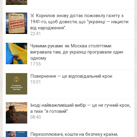
☠️ Корнілов знову дістає пожовклу газету з
1941‑го, щоб довести, що “українці — нацисти
від народження”.
22:41
Чужими руками: як Москва століттями
вигравала там, де українці програвали один
одному
17:55
Повернення — це відповідальний крок
10:01
Іноді найважливіший вибір — це не гучний крок,
а тихе “я готовий”.
08:40
Перехоплювачі, кошти на безпеку країни,