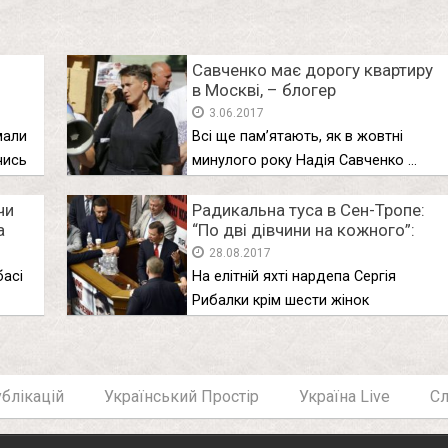
Савченко має дорогу квартиру
в Москві, – блогер
йон:
3.06.2017
мали
Всі ще пам’ятають, як в жовтні
чись
минулого року Надія Савченко …
чи
Радикальна туса в Сен-Тропе:
а
“По дві дівчини на кожного”:
Нові подробиці розпусного
28.08.2017
відпочинку радикалів
басі
На елітній яхті нардепа Сергія
Рибалки крім шести жінок
виявилися ще …
блікацій
Український Простір
Україна Live
С