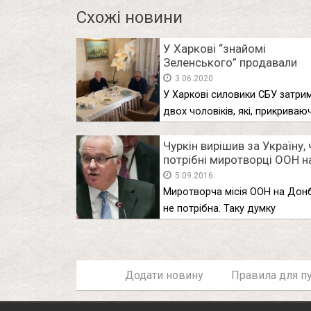
Схожі новини
У Харкові “знайомі
Зеленського” продавали
посаду голови ОДА за міль
3.06.2020
деталі, фото і відео афери
У Харкові силовики СБУ затри
двох чоловіків, які, прикриваю
“дружбою …
Чуркін вирішив за Україну, 
потрібні миротворці ООН н
Донбасі
5.09.2016
Миротворча місія ООН на Дон
не потрібна. Таку думку
напередодні …
Додати новину
Правила для пу