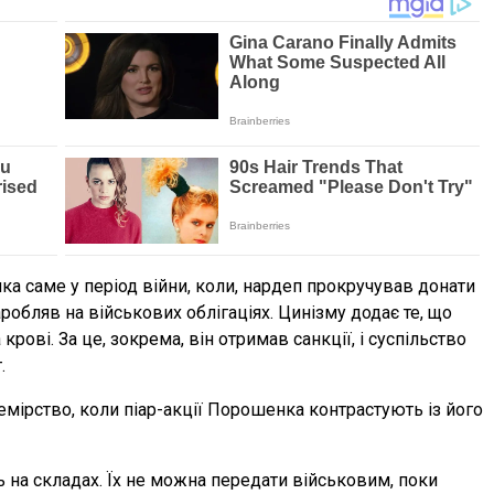
а саме у період війни, коли, нардеп прокручував донати
аробляв на військових облігаціях. Цинізму додає те, що
 крові. За це, зокрема, він отримав санкції, і суспільство
.
мірство, коли піар-акції Порошенка контрастують із його
ь на складах. Їх не можна передати військовим, поки