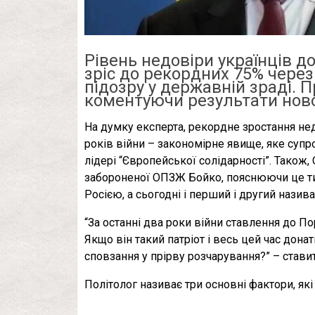
Рівень недовіри українців д
зріс до рекордних 75% через 
підозру у державній зраді. 
коментуючи результати нов
На думку експерта, рекордне зростання не
років війни – закономірне явище, яке су
лідері “Європейської солідарності”. Тако
забороненої ОПЗЖ Бойко, пояснюючи це ти
Росією, а сьогодні і перший і другий назив
“За останні два роки війни ставлення до П
Якщо він такий патріот і весь цей час донат
сповзання у прірву розчарування?” – стави
Політолог називає три основні фактори, як