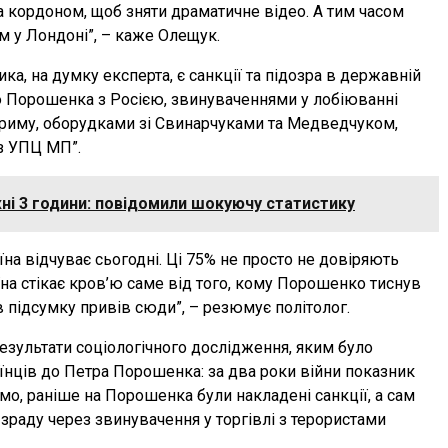
 кордоном, щоб зняти драматичне відео. А тим часом
 у Лондоні”, – каже Олещук.
а, на думку експерта, є санкції та підозра в державній
ею Порошенка з Росією, звинуваченнями у лобіюванні
риму, оборудками зі Свинарчуками та Медведчуком,
з УПЦ МП”.
ні 3 години: повідомили шокуючу статистику
їна відчуває сьогодні. Ці 75% не просто не довіряють
їна стікає кров’ю саме від того, кому Порошенко тиснув
 в підсумку привів сюди”, – резюмує політолог.
езультати соціологічного дослідження, яким було
їнців до Петра Порошенка: за два роки війни показник
мо, раніше на Порошенка були накладені санкції, а сам
зраду через звинувачення у торгівлі з терористами