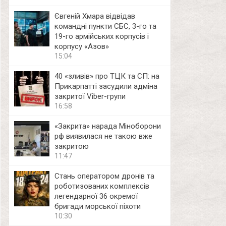
Євгеній Хмара відвідав
командні пункти СБС, 3-го та
19-го армійських корпусів і
корпусу «Азов»
15:04
40 «зливів» про ТЦК та СП: на
Прикарпатті засудили адміна
закритої Viber-групи
16:58
«Закрита» нарада Міноборони
рф виявилася не такою вже
закритою
11:47
Стань оператором дронів та
роботизованих комплексів
легендарної 36 окремої
бригади морської піхоти
10:30