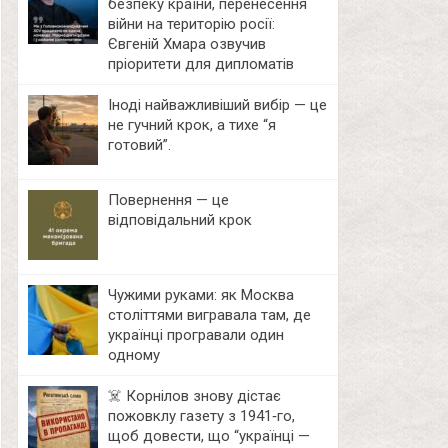
безпеку країни, перенесення
війни на територію росії:
Євгеній Хмара озвучив
пріоритети для дипломатів
Іноді найважливіший вибір — це
не гучний крок, а тихе “я
готовий”.
Повернення — це
відповідальний крок
Чужими руками: як Москва
століттями вигравала там, де
українці програвали один
одному
☠️ Корнілов знову дістає
пожовклу газету з 1941‑го,
щоб довести, що “українці —