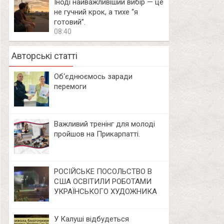
Іноді найважливіший вибір — це
не гучний крок, а тихе “я
готовий”.
08:40
Авторські статті
Об‘єднюємось заради
перемоги
Важливий тренінг для молоді
пройшов на Прикарпатті.
РОСІЙСЬКЕ ПОСОЛЬСТВО В
США ОСВІТИЛИ РОБОТАМИ
УКРАЇНСЬКОГО ХУДОЖНИКА
У Калуші відбудеться