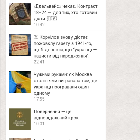
«Едельвейс» чекає. Контракт
18–24 — для тих, хто готовий
діяти. 🇺🇦
10:42
☠️ Корнілов знову дістає
пожовклу газету з 1941‑го,
щоб довести, що “українці —
нацисти від народження”.
22:41
Чужими руками: як Москва
століттями вигравала там, де
українці програвали один
одному
17:55
Повернення — це
відповідальний крок
10:01