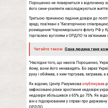
Порошенко не повернеться з відпочинку за
його сини-ухилянти насолоджуються життям
Третьою причиною падіння довіри до політик
зраді, пов’язані з “багаторічною співпрац
розміщення Чорноморського флоту РФ у К
торгівлею вугіллям з ОРДЛО та зв’язками 
Читайте також
Одна людина гине кож
“Наслідки того, що накоїв Порошенко, Укра
йому, вони його ненавидять. Бо зараз Укра
руку і обіймав, з ким торгував, загравав, а
Як відомо, Центр Разумкова
опублікував
р
зафіксовано різке зростання недовіри укра
недовіри збільшився з 65% до 75%. Як відо
він є підозрюваним у справі про державну 
ОРДЛО.