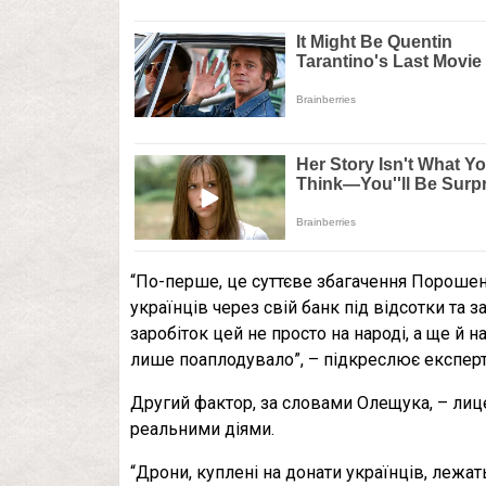
“По-перше, це суттєве збагачення Порошенк
українців через свій банк під відсотки та з
заробіток цей не просто на народі, а ще й на
лише поаплодувало”, – підкреслює експерт
Другий фактор, за словами Олещука, – лице
реальними діями.
“Дрони, куплені на донати українців, лежат