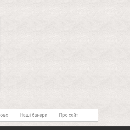
лово
Наші банери
Про сайт