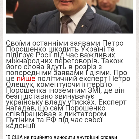
Своїми останніми заявами Петро
Порошенко шкодить Україні та
підігрує Росії під час важливих
міжнародних переговорів. Також
його слова йдуть в розріз з
попередніми заявами і діями. Про
це
пише
політичний експерт Петро
Олещук, коментуючи інтервʼю
Порошенка іноземним ЗМІ, де він
безпідставно звинувачує
українську владу утисках. Експерт
нагадав, що сам Порошенко
співпрацював з диктатором
Путіним та РФ під час своєї
каденції.
“В США не прийнято виносити внутрішні справи