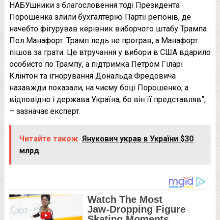
НАБУшники з благословення тоді Президента
Порошенка злили бухгалтерію Партії регіонів, де
начебто фігурував керівник виборчого штабу Трампа
Пол Манафорт. Трамп ледь не програв, а Манафорт
пішов за грати. Це втручання у вибори в США вдарило
особисто по Трампу, а підтримка Петром Гіларі
Клінтон та ігнорування Дональда Фредовича
назавжди показали, на чиєму боці Порошенко, а
відповідно і держава Україна, бо він її представляв”,
– зазначає експерт.
Читайте також
Янукович украв в України $30
млрд