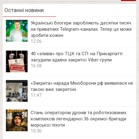
Останні новини
Українські блогери заробляють десятки тисяч
на приватних Telegram-каналах. Тепер це може
зробити кожен
12:06
40 «зливів» про ТЦК та СП: на Прикарпатті
засудили адміна закритої Viber-групи
16:58
«Закрита» нарада Міноборони рф виявилася не
такою вже закритою
11:47
Стань оператором дронів та роботизованих
комплексів легендарної 36 окремої бригади
морської піхоти
10:30