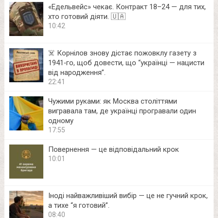
«Едельвейс» чекає. Контракт 18–24 — для тих,
хто готовий діяти. 🇺🇦
10:42
☠️ Корнілов знову дістає пожовклу газету з
1941‑го, щоб довести, що “українці — нацисти
від народження”.
22:41
Чужими руками: як Москва століттями
вигравала там, де українці програвали один
одному
17:55
Повернення — це відповідальний крок
10:01
Іноді найважливіший вибір — це не гучний крок,
а тихе “я готовий”.
08:40