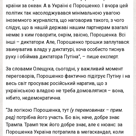
країни за океан. А в Україні є Порошенко. І вчора цей
політик так насолоджувався мінімальною увагою
іноземного журналіста, що наговорив такого, з чого
слідує, що в нашій державі нашим партнерам взагалі
немає з ким говорити, окрім, звісно, Порошенка. Всі
інші – диктатори. Але, Порошенко трошки заплутався:
звинуватив владу у диктатурі, хоча особисто тиснув
руку і обіймав диктатора Путіна”, – пише експерт.
За словами Олещука, сьогодні, у важливий момент
переговорів, Порошенко фактично підігрує Путіну і на
весь світ просуває російський наратив, що з
українською владою не треба домовлятися – вона,
нібито, недемократична.
“За логікою Порошенка, тут
(у перемовинах – прим.
ред)
потрібна його участь. Бо він, наче, добре знає
Трампа. Трамп теж його добре знає, але є нюанс: за
Порошенка Україна потрапила в мегаскандал, коли