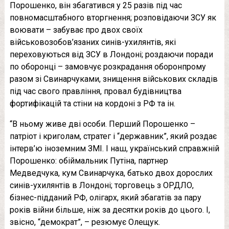
Порошенко, він збагатився у 25 разів під час
повномасштабного вторгнення; розповідаючи ЗСУ як
воювати – забуває про двох своїх
військовозобов’язаних синів-ухилянтів, які
переховуються від ЗСУ в Лондоні; роздаючи поради
по оборонці – замовчує розкрадання оборонпрому
разом зі Свинарчуками, знищення військових складів
під час свого правління, провал будівництва
фортифікацій та стіни на кордоні з РФ та ін.
“В ньому живе дві особи. Перший Порошенко –
патріот і криголам, стратег і “державник”, який роздає
інтерв’ю іноземним ЗМІ. І наш, український справжній
Порошенко: обіймальник Путіна, партнер
Медведчука, кум Свинарчука, батько двох дорослих
синів-ухилянтів в Лондоні; торговець з ОРДЛО,
бізнес-підданий РФ, олігарх, який збагатів за пару
років війни більше, ніж за десятки років до цього. І,
звісно, “демократ”, – резюмує Олещук.