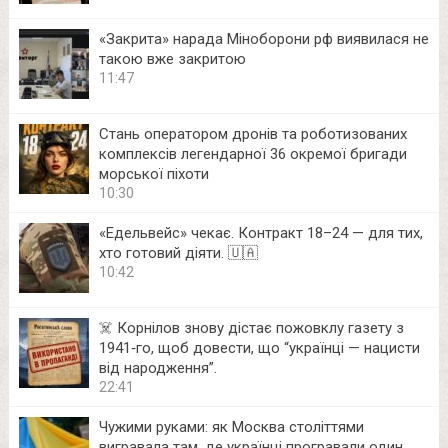
«Закрита» нарада Міноборони рф виявилася не
такою вже закритою
11:47
Стань оператором дронів та роботизованих
комплексів легендарної 36 окремої бригади
морської піхоти
10:30
«Едельвейс» чекає. Контракт 18–24 — для тих,
хто готовий діяти. 🇺🇦
10:42
☠️ Корнілов знову дістає пожовклу газету з
1941‑го, щоб довести, що “українці — нацисти
від народження”.
22:41
Чужими руками: як Москва століттями
вигравала там, де українці програвали один