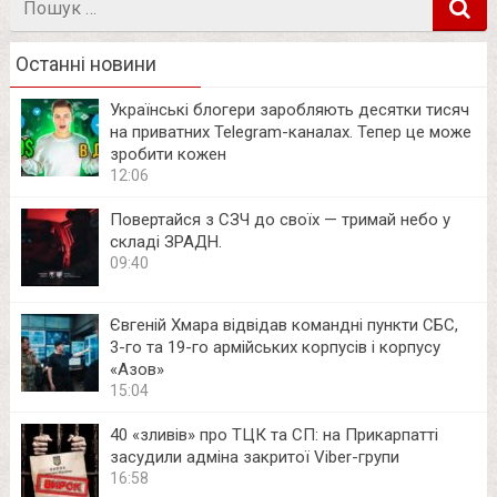
в
Останні новини
Українські блогери заробляють десятки тисяч
на приватних Telegram-каналах. Тепер це може
зробити кожен
12:06
Повертайся з СЗЧ до своїх — тримай небо у
складі ЗРАДН.
09:40
Євгеній Хмара відвідав командні пункти СБС,
3-го та 19-го армійських корпусів і корпусу
«Азов»
15:04
40 «зливів» про ТЦК та СП: на Прикарпатті
засудили адміна закритої Viber-групи
16:58