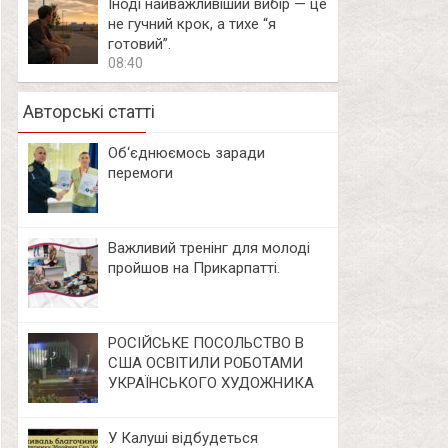
Іноді найважливіший вибір — це
не гучний крок, а тихе “я
готовий”.
08:40
Авторські статті
Об‘єднюємось заради
перемоги
Важливий тренінг для молоді
пройшов на Прикарпатті.
РОСІЙСЬКЕ ПОСОЛЬСТВО В
США ОСВІТИЛИ РОБОТАМИ
УКРАЇНСЬКОГО ХУДОЖНИКА
У Калуші відбудеться