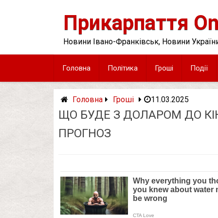
Skip
to
Прикарпаття On
content
Новини Івано-Франківськ, Новини України
Головна
Політика
Гроші
Події
Головна
Гроші
11.03.2025
ЩО БУДЕ З ДОЛАРОМ ДО КІН
ПРОГНОЗ