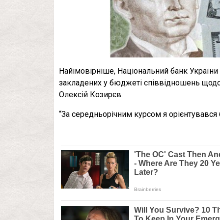
Найімовірніше, Національний банк Україн
закладених у бюджеті співвідношень щодо 
Олексій Козирєв.
“За середньорічним курсом я орієнтувався б