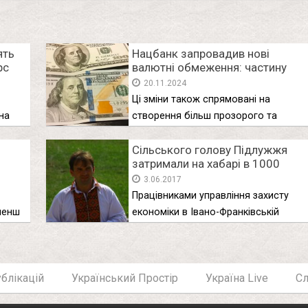
ять
Нацбанк запровадив нові
рс
валютні обмеження: частину
старих скасували, що потрібно
20.11.2024
знати українцям
Ці зміни також спрямовані на
на
створення більш прозорого та
передбачуваного …
Сільського голову Підлужжя
затримали на хабарі в 1000
доларів (фото)
3.06.2017
я: що
Працівниками управління захисту
менш
економіки в Івано-Франківській
області спільно з військовою …
блікацій
Український Простір
Україна Live
С