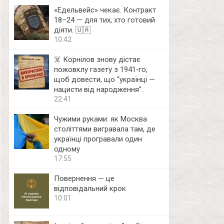
«Едельвейс» чекає. Контракт
18–24 — для тих, хто готовий
діяти. 🇺🇦
10:42
☠️ Корнілов знову дістає
пожовклу газету з 1941‑го,
щоб довести, що “українці —
нацисти від народження”.
22:41
Чужими руками: як Москва
століттями вигравала там, де
українці програвали один
одному
17:55
Повернення — це
відповідальний крок
10:01