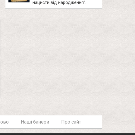
нацисти від народження”.
лово
Наші банери
Про сайт