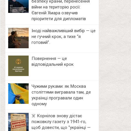
безпеку країни, перенесення
війни на територію росії:
Євгеній Хмара озвучив
пріоритети для дипломатів
Іноді найважливіший вибір — це
не гучний крок, а тихе “я
готовий”.
Повернення — це
відповідальний крок
Чужими руками: як Москва
століттями вигравала там, де
українці програвали один
одному
☠️ Корнілов знову дістає
пожовклу газету з 1941‑го,
щоб довести, що “українці —