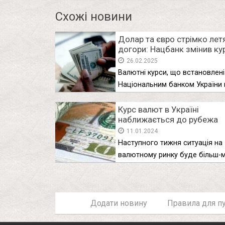
Схожі новини
Долар та євро стрімко лет
догори: Нацбанк змінив ку
валют для ПриватБанка,
26.02.2025
Ощадбанка та обмінок на
Валютні курси, що встановлені
середу
Національним банком України 
сьогодні, 26 …
Курс валют в Україні
наближається до рубежа
неповернення, це змінить в
11.01.2024
обмінниках все в кінці січн
Наступного тижня ситуація на
буде з доларом
валютному ринку буде більш-
прогнозованою, принаймні …
Додати новину
Правила для пу