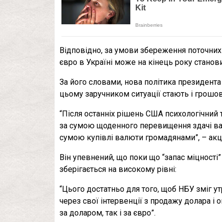
Відповідно, за умови збереження поточних
євро в Україні може на кінець року станов
За його словами, нова політика президента
цьому заручником ситуації стають і грошов
“Після останніх рішень США психологічний 
за сумою щоденного перевищення здачі вал
сумою купівлі валюти громадянами”, – ак
Він упевнений, що поки що “запас міцності
зберігається на високому рівні:
“Цього достатньо для того, щоб НБУ зміг 
через свої інтервенції з продажу долара і
за доларом, так і за євро”.