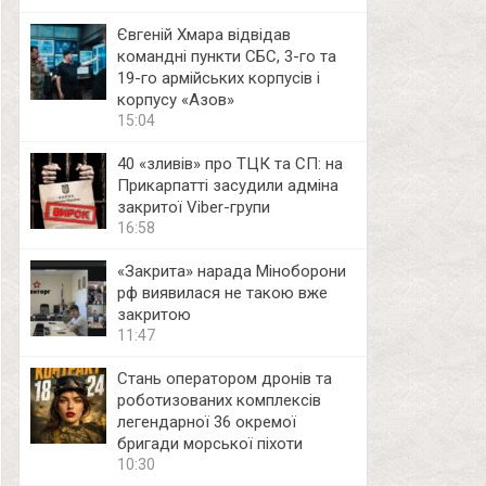
Євгеній Хмара відвідав
командні пункти СБС, 3-го та
19-го армійських корпусів і
корпусу «Азов»
15:04
40 «зливів» про ТЦК та СП: на
Прикарпатті засудили адміна
закритої Viber-групи
16:58
«Закрита» нарада Міноборони
рф виявилася не такою вже
закритою
11:47
Стань оператором дронів та
роботизованих комплексів
легендарної 36 окремої
бригади морської піхоти
10:30