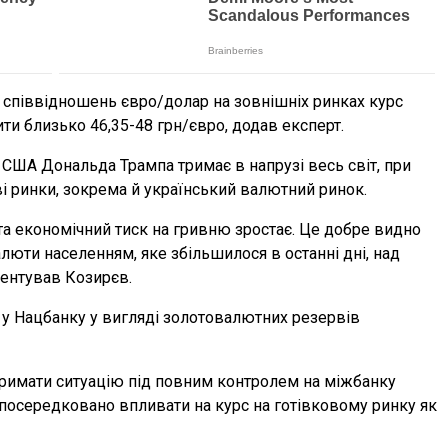
 співвідношень євро/долар на зовнішніх ринках курс
ити близько 46,35-48 грн/євро, додав експерт.
 США Дональда Трампа тримає в напрузі весь світ, при
і ринки, зокрема й український валютний ринок.
та економічний тиск на гривню зростає. Це добре видно
юти населенням, яке збільшилося в останні дні, над
центував Козирєв.
” у Нацбанку у вигляді золотовалютних резервів
утримати ситуацію під повним контролем на міжбанку
 опосередковано впливати на курс на готівковому ринку як