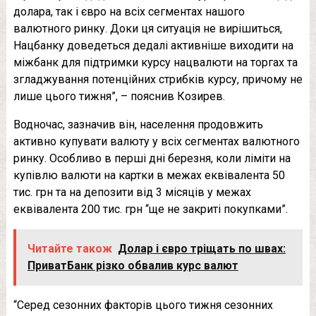
долара, так і євро на всіх сегментах нашого
валютного ринку. Доки ця ситуація не вирішиться,
Нацбанку доведеться дедалі активніше виходити на
міжбанк для підтримки курсу нацвалюти на торгах та
згладжування потенційних стрибків курсу, причому не
лише цього тижня”, – пояснив Козирев.
Водночас, зазначив він, населення продовжить
активно купувати валюту у всіх сегментах валютного
ринку. Особливо в перші дні березня, коли ліміти на
купівлю валюти на картки в межах еквівалента 50
тис. грн та на депозити від 3 місяців у межах
еквівалента 200 тис. грн “ще не закриті покупками”.
Читайте також
Долар і євро тріщать по швах:
ПриватБанк різко обвалив курс валют
“Серед сезонних факторів цього тижня сезонних