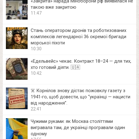
«Закрита» нарада Міноборони рф виявилася не
такою вже закритою
11:47
Стань оператором дронів та роботизованих
комплексів легендарної 36 окремої бригади
морської піхоти
10:30
«Едельвейс» чекає. Контракт 18–24 — для тих,
хто готовий діяти. 🇺🇦
10:42
☠️ Корнілов знову дістає пожовклу газету з
1941‑го, щоб довести, що “українці — нацисти
від народження”.
22:41
Чужими руками: як Москва століттями
вигравала там, де українці програвали один
одному