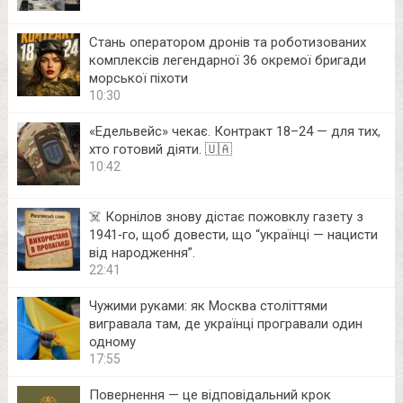
Стань оператором дронів та роботизованих
комплексів легендарної 36 окремої бригади
морської піхоти
10:30
«Едельвейс» чекає. Контракт 18–24 — для тих,
хто готовий діяти. 🇺🇦
10:42
☠️ Корнілов знову дістає пожовклу газету з
1941‑го, щоб довести, що “українці — нацисти
від народження”.
22:41
Чужими руками: як Москва століттями
вигравала там, де українці програвали один
одному
17:55
Повернення — це відповідальний крок