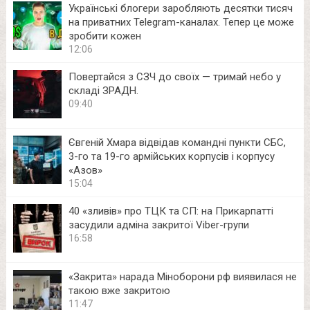
Українські блогери заробляють десятки тисяч
на приватних Telegram-каналах. Тепер це може
зробити кожен
12:06
Повертайся з СЗЧ до своїх — тримай небо у
складі ЗРАДН.
09:40
Євгеній Хмара відвідав командні пункти СБС,
3-го та 19-го армійських корпусів і корпусу
«Азов»
15:04
40 «зливів» про ТЦК та СП: на Прикарпатті
засудили адміна закритої Viber-групи
16:58
«Закрита» нарада Міноборони рф виявилася не
такою вже закритою
11:47