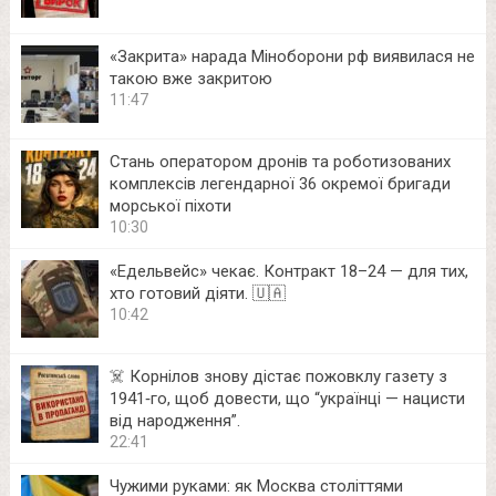
«Закрита» нарада Міноборони рф виявилася не
такою вже закритою
11:47
Стань оператором дронів та роботизованих
комплексів легендарної 36 окремої бригади
морської піхоти
10:30
«Едельвейс» чекає. Контракт 18–24 — для тих,
хто готовий діяти. 🇺🇦
10:42
☠️ Корнілов знову дістає пожовклу газету з
1941‑го, щоб довести, що “українці — нацисти
від народження”.
22:41
Чужими руками: як Москва століттями