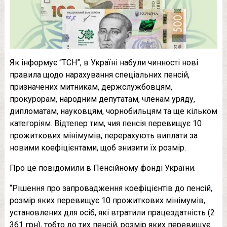
Як інформує “ТСН”, в Україні набули чинності нові
правила щодо нарахування спеціальних пенсій,
призначених митникам, держслужбовцям,
прокурорам, народним депутатам, членам уряду,
дипломатам, науковцям, чорнобильцям та ще кільком
категоріям. Відтепер тим, чия пенсія перевищує 10
прожиткових мінімумів, перерахують виплати за
новими коефіцієнтами, щоб знизити їх розмір.
Про це повідомили в Пенсійному фонді України.
“Рішення про запровадження коефіцієнтів до пенсій,
розмір яких перевищує 10 прожиткових мінімумів,
установлених для осіб, які втратили працездатність (2
361 грн), тобто до тих пенсій, розмір яких перевищує