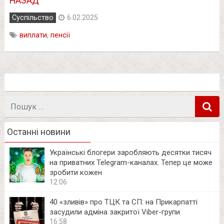
НАЗАД
Суспільство
6.02.2025
виплати
,
пенсії
Пошук
в
Останні новини
Українські блогери заробляють десятки тисяч
на приватних Telegram-каналах. Тепер це може
зробити кожен
12:06
40 «зливів» про ТЦК та СП: на Прикарпатті
засудили адміна закритої Viber-групи
16:58