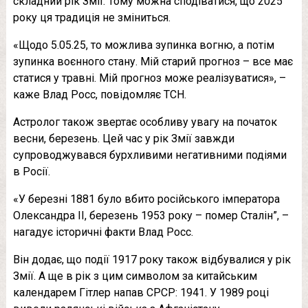
складний рік Змії. Тому можна сподіватися, що 2025
року ця традиція не зміниться.
«Щодо 5.05.25, то можлива зупинка вогню, а потім
зупинка воєнного стану. Мій старий прогноз – все має
статися у травні. Мій прогноз може реалізуватися», –
каже Влад Росс, повідомляє ТСН.
Астролог також звертає особливу увагу на початок
весни, березень. Цей час у рік Змії завжди
супроводжувався бурхливими негативними подіями
в Росії.
«У березні 1881 було вбито російського імператора
Олександра ІІ, березень 1953 року – помер Сталін”, –
нагадує історичні факти Влад Росс.
Він додає, що події 1917 року також відбувалися у рік
Змії. А ще в рік з цим символом за китайським
календарем Гітлер напав СРСР: 1941. У 1989 році