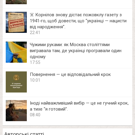
☠️ Корнілов знову дістає пожовклу газету з
1941‑го, щоб довести, що “українці — нацисти
від народження”.
22:41
Чужими руками: як Москва століттями
вигравала там, де українці програвали один
одному
17:55
Повернення — це відповідальний крок
10:01
Іноді найважливіший вибір — це не гучний крок,
а тихе “я готовий”.
08:40
Авторські статті