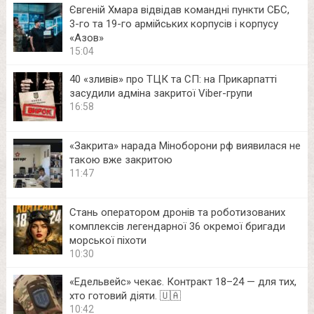
Євгеній Хмара відвідав командні пункти СБС,
3-го та 19-го армійських корпусів і корпусу
«Азов»
15:04
40 «зливів» про ТЦК та СП: на Прикарпатті
засудили адміна закритої Viber-групи
16:58
«Закрита» нарада Міноборони рф виявилася не
такою вже закритою
11:47
Стань оператором дронів та роботизованих
комплексів легендарної 36 окремої бригади
морської піхоти
10:30
«Едельвейс» чекає. Контракт 18–24 — для тих,
хто готовий діяти. 🇺🇦
10:42