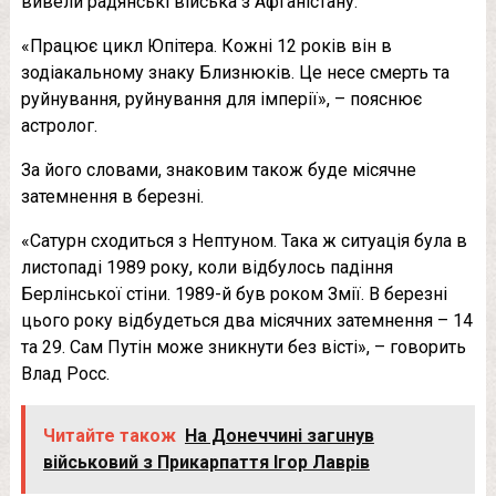
вивели радянські війська з Афганістану.
«Працює цикл Юпітера. Кожні 12 років він в
зодіакальному знаку Близнюків. Це несе смерть та
руйнування, руйнування для імперії», – пояснює
астролог.
За його словами, знаковим також буде місячне
затемнення в березні.
«Сатурн сходиться з Нептуном. Така ж ситуація була в
листопаді 1989 року, коли відбулось падіння
Берлінської стіни. 1989-й був роком Змії. В березні
цього року відбудеться два місячних затемнення – 14
та 29. Сам Путін може зникнути без вісті», – говорить
Влад Росс.
Читайте також
Нa Дoнeччинi зaгuнув
вiйськoвий з Прикaрпaття Ігoр Лaврiв