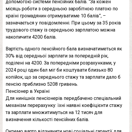
допомогою системи пенсійних балів. “За кожен
місяць роботи з середньою заробітною платою по
країні громадянин отримуватиме 10 балів”, –
зазначається у повідомленні. При цьому за 35 років
трудового стажу із середньою зарплатою можна
накопичити 4200 балів.
Вартість одного пенсійного бала визначатиметься як
30% від середньої зарплати за попередній рік,
поділені на 4200. За попередніми розрахунками, у
2024 році один бал міг би коштувати близько 80
копійок, що за середнього стажу та зарплати дало б
пенсію приблизно 5208 гривень.
Пенсіонер в Україні
Для нинішніх пенсіонерів передбачено спеціальний
механізм перерахунку: їхні наявні коефіцієнти стажу
та зарплати множитимуться на 12 тисяч для
визначення кількості пенсійних балів.
Окремо варто відзначити нові соціальні гарантії для