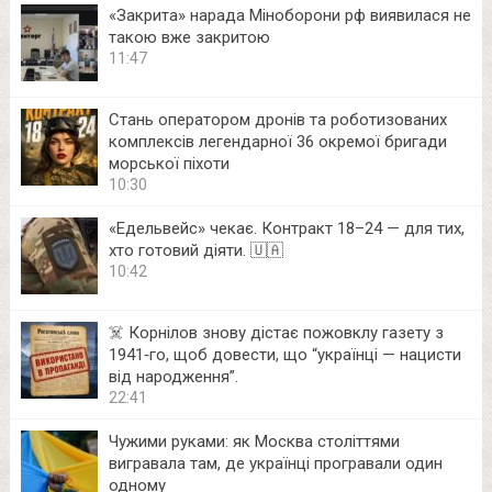
«Закрита» нарада Міноборони рф виявилася не
такою вже закритою
11:47
Стань оператором дронів та роботизованих
комплексів легендарної 36 окремої бригади
морської піхоти
10:30
«Едельвейс» чекає. Контракт 18–24 — для тих,
хто готовий діяти. 🇺🇦
10:42
☠️ Корнілов знову дістає пожовклу газету з
1941‑го, щоб довести, що “українці — нацисти
від народження”.
22:41
Чужими руками: як Москва століттями
вигравала там, де українці програвали один
одному