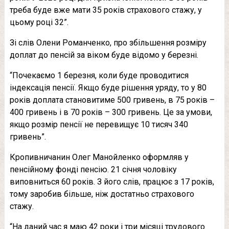
треба буде вже мати 35 років страхового стажу, у
цьому році 32”.
Зі слів Олени Романченко, про збільшення розміру
доплат до пенсій за віком буде відомо у березні.
“Почекаємо 1 березня, коли буде проводитися
індексація пенсії. Якщо буде рішення уряду, то у 80
років доплата становитиме 500 гривень, в 75 років –
400 гривень і в 70 років – 300 гривень. Це за умови,
якщо розмір пенсії не перевищує 10 тисяч 340
гривень”.
Кропивничанин Олег Манойленко оформляв у
пенсійному фонді пенсію. 21 січня чоловіку
виповниться 60 років. З його слів, працює з 17 років,
тому заробив більше, ніж достатньо страхового
стажу.
“На даний час я маю 42 роки і три місяці трудового