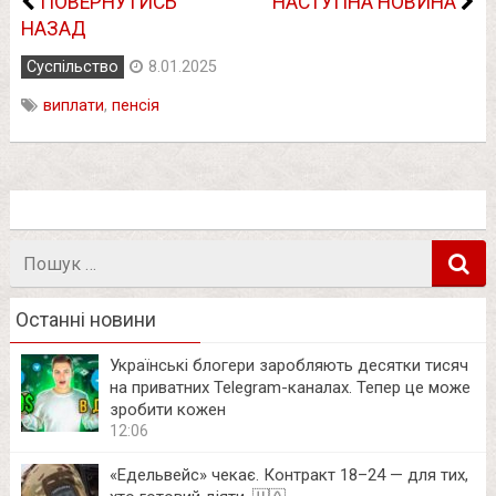
ПОВЕРНУТИСЬ
НАСТУПНА НОВИНА
НАЗАД
Суспільство
8.01.2025
виплати
,
пенсія
Пошук
в
Останні новини
Українські блогери заробляють десятки тисяч
на приватних Telegram-каналах. Тепер це може
зробити кожен
12:06
«Едельвейс» чекає. Контракт 18–24 — для тих,