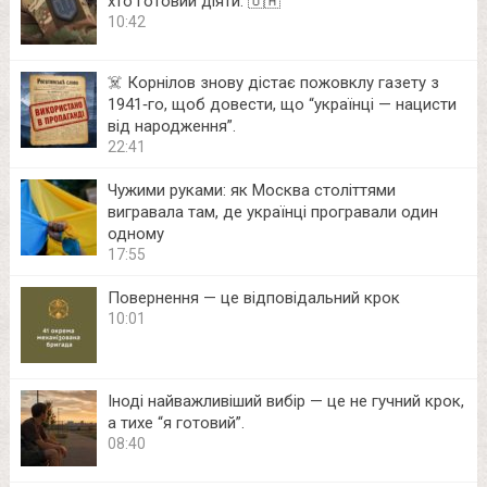
хто готовий діяти. 🇺🇦
10:42
☠️ Корнілов знову дістає пожовклу газету з
1941‑го, щоб довести, що “українці — нацисти
від народження”.
22:41
Чужими руками: як Москва століттями
вигравала там, де українці програвали один
одному
17:55
Повернення — це відповідальний крок
10:01
Іноді найважливіший вибір — це не гучний крок,
а тихе “я готовий”.
08:40