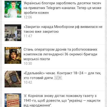
Українські блогери заробляють десятки тисяч
на приватних Telegram-каналах. Тепер це може
зробити кожен
12:06
«Закрита» нарада Міноборони рф виявилася не
такою вже закритою
11:47
Стань оператором дронів та роботизованих
комплексів легендарної 36 окремої бригади
морської піхоти
10:30
«Едельвейс» чекає. Контракт 18–24 — для тих,
хто готовий діяти. 🇺🇦
10:42
☠️ Корнілов знову дістає пожовклу газету з
1941‑го, щоб довести, що “українці — нацисти
від народження”.