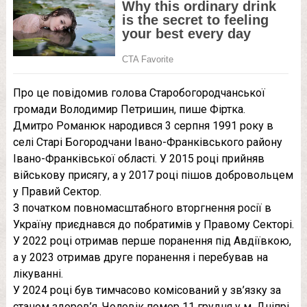
Про це повідомив голова Старобогородчанської
громади Володимир Петришин, пише Фіртка.
Дмитро Романюк народився 3 серпня 1991 року в
селі Старі Богородчани Івано-Франківського району
Івано-Франківської області. У 2015 році прийняв
військову присягу, а у 2017 році пішов добровольцем
у Правий Сектор.
З початком повномасштабного вторгнення росії в
Україну приєднався до побратимів у Правому Секторі.
У 2022 році отримав перше поранення під Авдіївкою,
а у 2023 отримав друге поранення і перебував на
лікуванні.
У 2024 році був тимчасово комісований у зв’язку за
станом здоров’я. Чоловік помер 11 грудня у м. Дніпрі