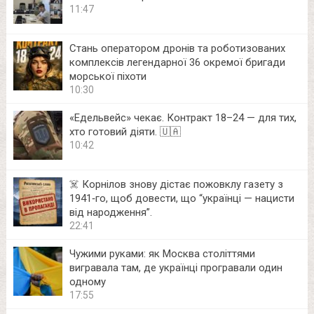
11:47
Стань оператором дронів та роботизованих
комплексів легендарної 36 окремої бригади
морської піхоти
10:30
«Едельвейс» чекає. Контракт 18–24 — для тих,
хто готовий діяти. 🇺🇦
10:42
☠️ Корнілов знову дістає пожовклу газету з
1941‑го, щоб довести, що “українці — нацисти
від народження”.
22:41
Чужими руками: як Москва століттями
вигравала там, де українці програвали один
одному
17:55