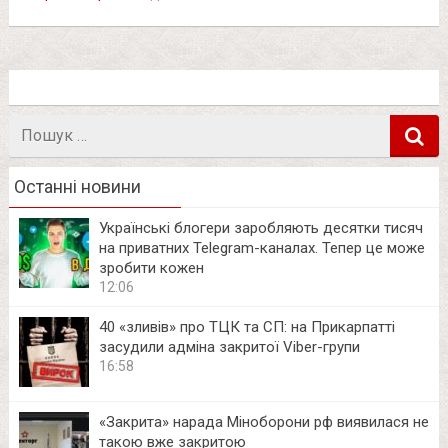
Пошук
в
Останні новини
Українські блогери заробляють десятки тисяч
на приватних Telegram-каналах. Тепер це може
зробити кожен
12:06
40 «зливів» про ТЦК та СП: на Прикарпатті
засудили адміна закритої Viber-групи
16:58
«Закрита» нарада Міноборони рф виявилася не
такою вже закритою