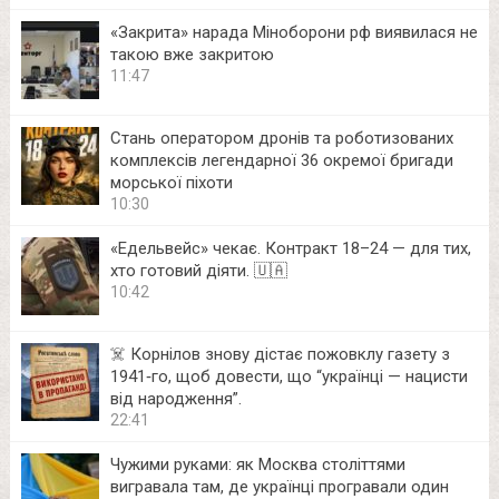
«Закрита» нарада Міноборони рф виявилася не
такою вже закритою
11:47
Стань оператором дронів та роботизованих
комплексів легендарної 36 окремої бригади
морської піхоти
10:30
«Едельвейс» чекає. Контракт 18–24 — для тих,
хто готовий діяти. 🇺🇦
10:42
☠️ Корнілов знову дістає пожовклу газету з
1941‑го, щоб довести, що “українці — нацисти
від народження”.
22:41
Чужими руками: як Москва століттями
вигравала там, де українці програвали один