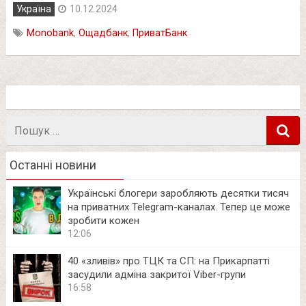
Україна
10.12.2024
Monobank
,
Ощадбанк
,
ПриватБанк
Пошук
в
Останні новини
Українські блогери заробляють десятки тисяч
на приватних Telegram-каналах. Тепер це може
зробити кожен
12:06
40 «зливів» про ТЦК та СП: на Прикарпатті
засудили адміна закритої Viber-групи
16:58