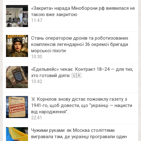
«Закрита» нарада Міноборони рф виявилася не
такою вже закритою
11:47
Стань оператором дронів та роботизованих
комплексів легендарної 36 окремої бригади
морської піхоти
10:30
«Едельвейс» чекає. Контракт 18–24 — для тих,
хто готовий діяти. 🇺🇦
10:42
☠️ Корнілов знову дістає пожовклу газету з
1941‑го, щоб довести, що “українці — нацисти
від народження”.
22:41
Чужими руками: як Москва століттями
вигравала там, де українці програвали один