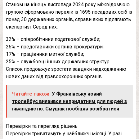
Станом на кінець листопада 2024 року міжвідомчою
групою сформовано перелік із 1695 посадових осіб із
понад 30 державних органів, справи яких підлягають
експертизі. Серед них:
32% – співробітники податкової служби;
26% – представники органів прокуратури;
17% – працівники митної служби;
25% – службовці інших державних структур.
Список продовжує зростати завдяки надходженню
нових даних від правоохоронних органів.
Читайте також
У Франківську новий
тролейбус виявився непридатним для людей з
інвалідністю. Смушак пообіцяв розібратися
Перевірки та перегляд рішень
Перевірки триватимуть у найближчі місяці. У разі