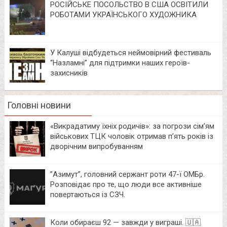
РОСІЙСЬКЕ ПОСОЛЬСТВО В США ОСВІТИЛИ
РОБОТАМИ УКРАЇНСЬКОГО ХУДОЖНИКА
У Калуші відбудеться неймовірний фестиваль
“Назламні” для підтримки наших героїв-
захисників
Головні новини
«Викрадатиму їхніх родичів»: за погрози сім’ям
військових ТЦК чоловік отримав п’ять років із
дворічним випробуванням
⁨”Азимут”, головний сержант роти 47-ї ОМБр.
Розповідає про те, що люди все активніше
повертаються із СЗЧ.
Коли обираєш 92 — завжди у виграші. 🇺🇦