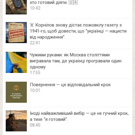
хто готовий діяти. 🇺🇦
10:42
☠️ Корнілов знову дістає пожовклу газету з
1941‑го, щоб довести, що “українці — нацисти
від народження”.
22:41
Чужими руками: як Москва століттями
вигравала там, де українці програвали один
одному
17:55
Повернення — це відповідальний крок
10:01
Іноді найважливіший вибір — це не гучний крок,
а тихе “я готовий”.
08:40