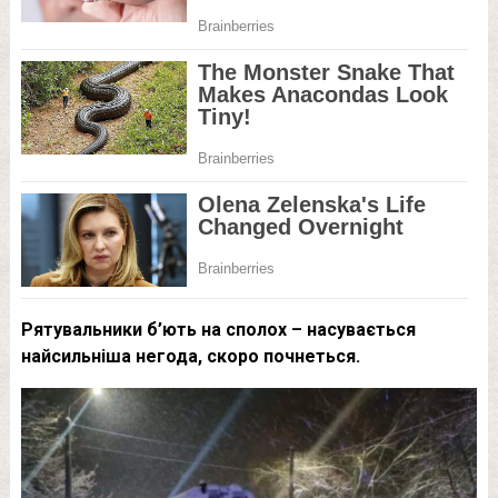
Рятувальники б’ють на сполох – насувається
найсильніша негода, скоро почнеться.