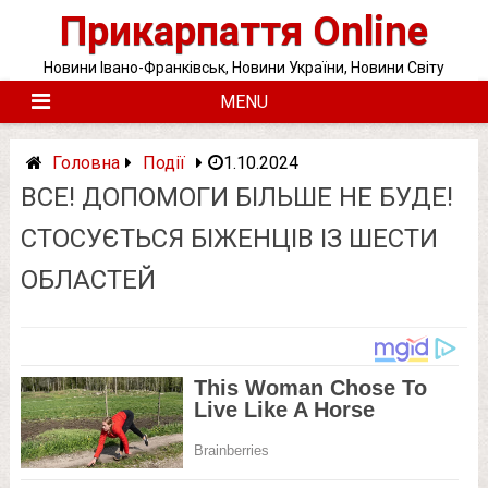
Skip
Прикарпаття Online
to
content
Новини Івано-Франківськ, Новини України, Новини Світу
MENU
Головна
Події
1.10.2024
ВCЕ! ДOПОМОГИ БІЛЬШЕ НЕ БУДЕ!
СТОCУЄТЬСЯ БIЖЕНЦІВ ІЗ ШЕCТИ
ОБЛАСТЕЙ