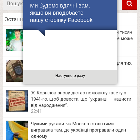
Ми будемо вдячні вам,
в
якщо ви вподобаєте
Останні новини
нашу сторінку Facebook
Українські блогери заробляють десятки тисяч
на приватних Telegram-каналах. Тепер це може
зробити кожен
12:06
«Едельвейс» чекає. Контракт 18–24 — для тих,
хто готовий діяти. 🇺🇦
10:42
Наступного разу
☠️ Корнілов знову дістає пожовклу газету з
1941‑го, щоб довести, що “українці — нацисти
від народження”.
22:41
Чужими руками: як Москва століттями
вигравала там, де українці програвали один
одному