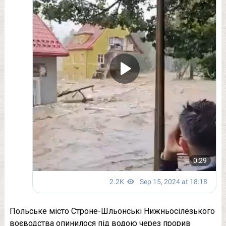
Польське місто Строне-Шльонські Нижньосілезького
воєводства опинилося під водою через прорив