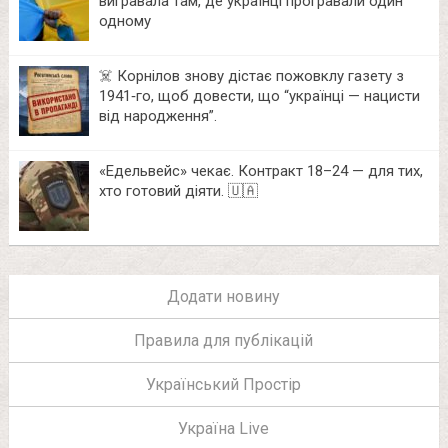
вигравала там, де українці програвали один
одному
☠️ Корнілов знову дістає пожовклу газету з
1941‑го, щоб довести, що “українці — нацисти
від народження”.
«Едельвейс» чекає. Контракт 18–24 — для тих,
хто готовий діяти. 🇺🇦
Додати новину
Правила для публікацій
Український Простір
Україна Live