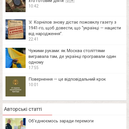
хто готовий діяти. 🇺🇦
10:42
☠️ Корнілов знову дістає пожовклу газету з
1941‑го, щоб довести, що “українці — нацисти
від народження”.
22:41
Чужими руками: як Москва століттями
вигравала там, де українці програвали один
одному
17:55
Повернення — це відповідальний крок
10:01
Авторські статті
Об‘єднюємось заради перемоги