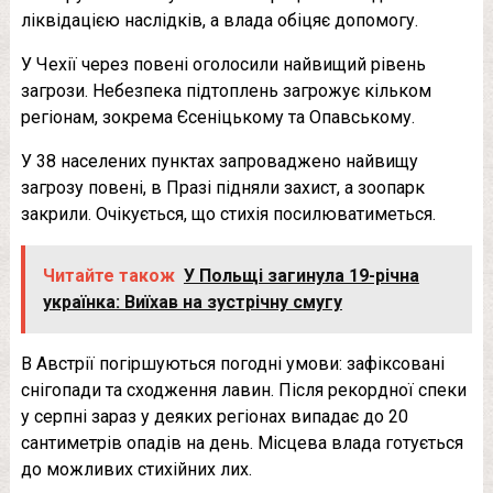
ліквідацією наслідків, а влада обіцяє допомогу.
У Чехії через повені оголосили найвищий рівень
загрози. Небезпека підтоплень загрожує кільком
регіонам, зокрема Єсеніцькому та Опавському.
У 38 населених пунктах запроваджено найвищу
загрозу повені, в Празі підняли захист, а зоопарк
закрили. Очікується, що стихія посилюватиметься.
Читайте також
У Польщі загинула 19-річна
українка: Виїхав на зустрічну смугу
В Австрії погіршуються погодні умови: зафіксовані
снігопади та сходження лавин. Після рекордної спеки
у серпні зараз у деяких регіонах випадає до 20
сантиметрів опадів на день. Місцева влада готується
до можливих стихійних лих.