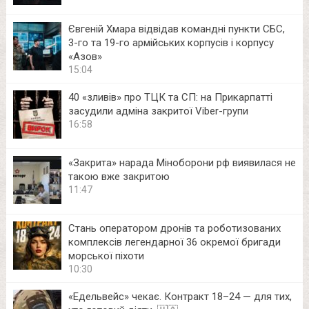
Євгеній Хмара відвідав командні пункти СБС,
3-го та 19-го армійських корпусів і корпусу
«Азов»
15:04
40 «зливів» про ТЦК та СП: на Прикарпатті
засудили адміна закритої Viber-групи
16:58
«Закрита» нарада Міноборони рф виявилася не
такою вже закритою
11:47
Стань оператором дронів та роботизованих
комплексів легендарної 36 окремої бригади
морської піхоти
10:30
«Едельвейс» чекає. Контракт 18–24 — для тих,