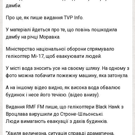
дамби.
Про це, як пише видання TVP Info.
У матеріалі йдеться про те, що повінь пошкодила
дамбу на річці Моравка.
Міністерство національної оборони спрямувало
гелікоптер Мі-17, щоб евакуювати людей.
У місті вода зносить усе на своєму шляху. На одному з
фото можна побачити пожежну машину, яка затонула.
А на іншому відео видно, як висока вода обвалює
будинок і несе його течією. (відео внизу).
Видання RMF FM пише, що гелікоптери Black Hawk з
Вроцлава вирушили до Строне-Шльонські.
Люди вимагають евакуації з дахів будинків.
“Хвиля величезна, ситуація справді драматична,