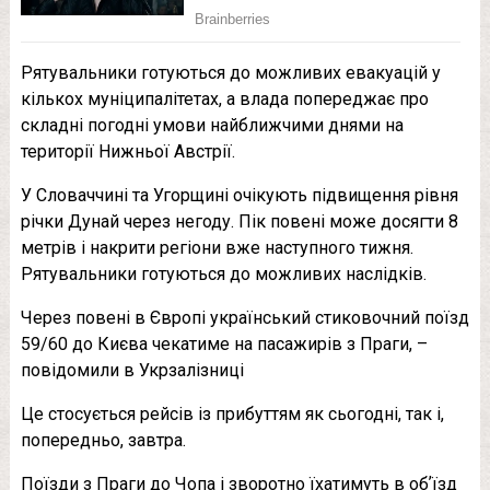
Рятувальники готуються до можливих евакуацій у
кількох муніципалітетах, а влада попереджає про
складні погодні умови найближчими днями на
території Нижньої Австрії.
У Словаччині та Угорщині очікують підвищення рівня
річки Дунай через негоду. Пік повені може досягти 8
метрів і накрити регіони вже наступного тижня.
Рятувальники готуються до можливих наслідків.
Через повені в Європі український стиковочний поїзд
59/60 до Києва чекатиме на пасажирів з Праги, –
повідомили в Укрзалізниці
Це стосується рейсів із прибуттям як сьогодні, так і,
попередньо, завтра.
Поїзди з Праги до Чопа і зворотно їхатимуть в обʼїзд