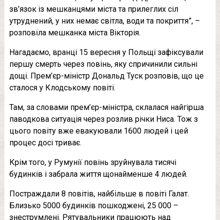
зв’язок із мешканцями міста та прилеглих сіл
утруднений, у них немає світла, води та покриття”, –
розповіла мешканка міста Вікторія.
Нагадаємо, вранці 15 вересня у Польщі зафіксували
першу смерть через повінь, яку спричинили сильні
дощі. Прем’єр-міністр Дональд Туск розповів, що це
сталося у Клодському повіті.
Там, за словами прем’єр-міністра, склалася найгірша
паводкова ситуація через розлив річки Ниса. Тож з
цього повіту вже евакуювали 1600 людей і цей
процес досі триває.
Крім того, у Румунії повінь зруйнувала тисячі
будинків і забрала життя щонайменше 4 людей.
Постраждали 8 повітів, найбільше в повіті Галат.
Близько 5000 будинків пошкоджені, 25 000 –
знеструмлені. Рятувальники працюють над