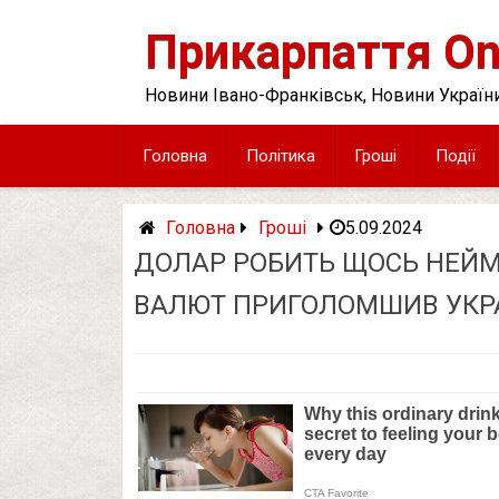
Skip
to
Прикарпаття On
content
Новини Івано-Франківськ, Новини України
Головна
Політика
Гроші
Події
Головна
Гроші
5.09.2024
ДОЛАР РОБИТЬ ЩОСЬ НЕЙМО
ВАЛЮТ ПРИГОЛОМШИВ УКРАЇ