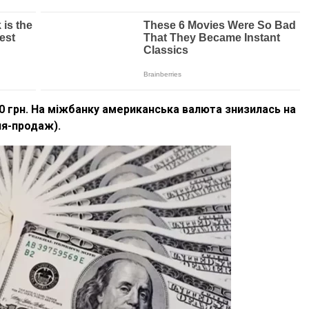
50 грн. На міжбанку американська валюта знизилась на
ля-продаж).