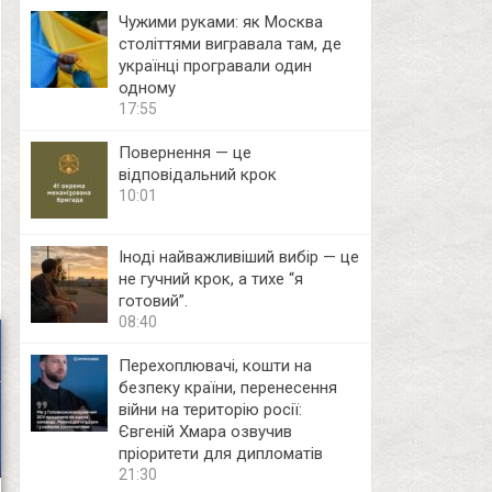
Чужими руками: як Москва
століттями вигравала там, де
українці програвали один
одному
17:55
Повернення — це
відповідальний крок
10:01
Іноді найважливіший вибір — це
не гучний крок, а тихе “я
готовий”.
08:40
Перехоплювачі, кошти на
безпеку країни, перенесення
війни на територію росії:
Євгеній Хмара озвучив
пріоритети для дипломатів
21:30