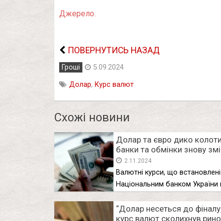
Джерело.
ПОВЕРНУТИСЬ НАЗАД
Гроші
5.09.2024
Долар
,
Курс валют
Схожі новини
Долар та євро дико колоти
банки та обмінки знову зм
курс валют
2.11.2024
Валютні курси, що встановлені
Національним банком України 
сьогодні, 1 …
“Долар несеться до фіналу
курс валют сколихнув ринок