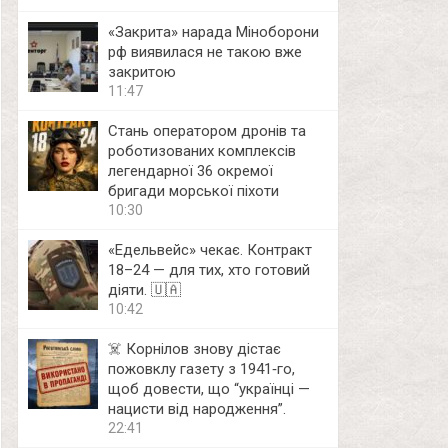
«Закрита» нарада Міноборони
рф виявилася не такою вже
закритою
11:47
Стань оператором дронів та
роботизованих комплексів
легендарної 36 окремої
бригади морської піхоти
10:30
«Едельвейс» чекає. Контракт
18–24 — для тих, хто готовий
діяти. 🇺🇦
10:42
☠️ Корнілов знову дістає
пожовклу газету з 1941‑го,
щоб довести, що “українці —
нацисти від народження”.
22:41