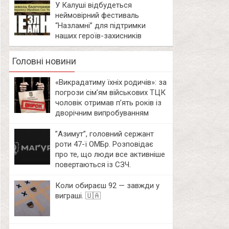
У Калуші відбудеться
неймовірний фестиваль
“Назламні” для підтримки
наших героїв-захисників
Головні новини
«Викрадатиму їхніх родичів»: за
погрози сім’ям військових ТЦК
чоловік отримав п’ять років із
дворічним випробуванням
⁨”Азимут”, головний сержант
роти 47-ї ОМБр. Розповідає
про те, що люди все активніше
повертаються із СЗЧ.
Коли обираєш 92 — завжди у
виграші. 🇺🇦