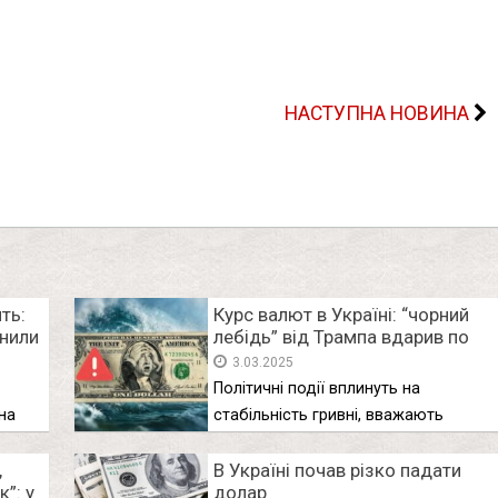
НАСТУПНА НОВИНА
ть:
Курс валют в Україні: “чорний
інили
лебідь” від Трампа вдарив по
гривні – скільки тепер
3.03.2025
коштуватиме долар
Політичні події вплинуть на
на
стабільність гривні, вважають
експерти. Тривале зміцнення …
,
В Україні почав різко падати
”: у
долар