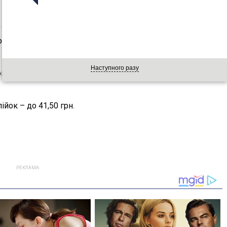
влено на рівні 41,2766 грн (+0,0126 грн). А курс євро
Наступного разу
опійок до 41,26-41,29 грн/долар (купівля-продаж)
ійок – до 41,50 грн.
РЕКЛАМА: