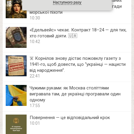
Стань оператором дронів та роботизованих
Наступного разу
комплексів легендарної 36 окремої бригади
морської піхоти
10:30
«Едельвейс» чекає. Контракт 18–24 — для тих,
хто готовий діяти. 🇺🇦
10:42
☠️ Корнілов знову дістає пожовклу газету з
1941‑го, щоб довести, що “українці — нацисти
від народження”.
22:41
Чужими руками: як Москва століттями
вигравала там, де українці програвали один
одному
17:55
Повернення — це відповідальний крок
10:01