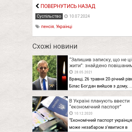
ПОВЕРНУТИСЬ НАЗАД
Суспільство
10.07.2024
пенсія
,
Українці
Схожі новини
“Залишив записку, що не ц
жити”: знайдено повішаним
річного хлопця
28.05.2021
Вранці, 26 травня 20-річний рі
Білас Богдан вийшов з дому, …
В Україні планують ввести
“економічний паспорт”
10.12.2020
“Економічний паспорт українця
може незабаром з’явитися в