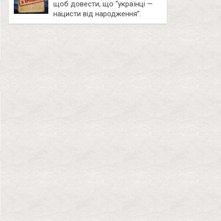
щоб довести, що “українці —
нацисти від народження”.