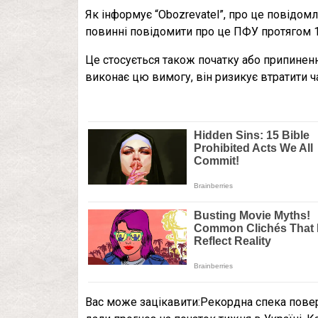
Як інформує “Obozrevatel”, про це повідом
повинні повідомити про це ПФУ протягом 1
Це стосується також початку або припиненн
виконає цю вимогу, він ризикує втратити ча
Вас може зацікавити:Рекордна спека повер