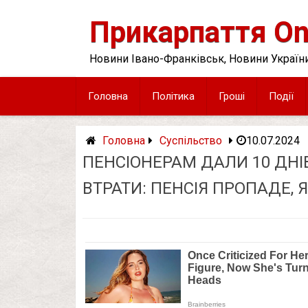
Skip
to
Прикарпаття On
content
Новини Івано-Франківськ, Новини України
Головна
Політика
Гроші
Події
Головна
Суспільство
10.07.2024
ПЕНСІОНЕРАМ ДАЛИ 10 ДНІВ
ВТРАТИ: ПЕНСІЯ ПРОПАДЕ,