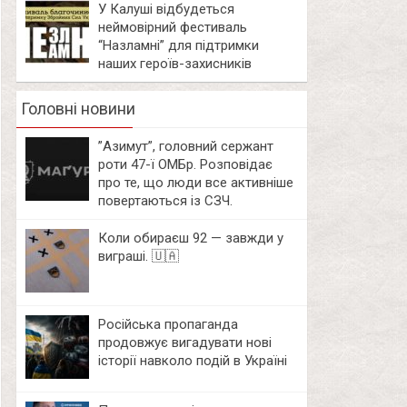
У Калуші відбудеться
неймовірний фестиваль
“Назламні” для підтримки
наших героїв-захисників
Головні новини
⁨”Азимут”, головний сержант
роти 47-ї ОМБр. Розповідає
про те, що люди все активніше
повертаються із СЗЧ.
Коли обираєш 92 — завжди у
виграші. 🇺🇦
Російська пропаганда
продовжує вигадувати нові
історії навколо подій в Україні