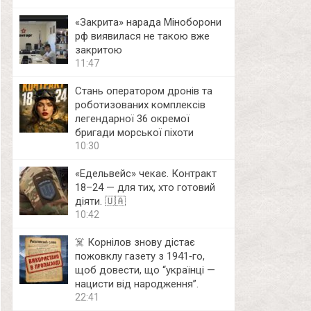
«Закрита» нарада Міноборони
рф виявилася не такою вже
закритою
11:47
Стань оператором дронів та
роботизованих комплексів
легендарної 36 окремої
бригади морської піхоти
10:30
«Едельвейс» чекає. Контракт
18–24 — для тих, хто готовий
діяти. 🇺🇦
10:42
☠️ Корнілов знову дістає
пожовклу газету з 1941‑го,
щоб довести, що “українці —
нацисти від народження”.
22:41