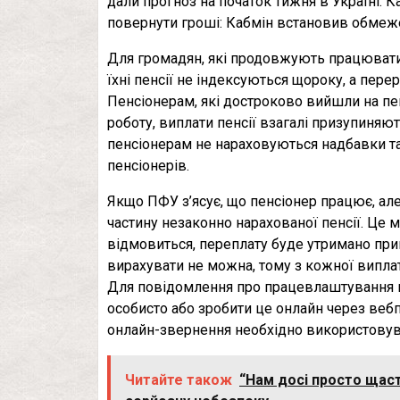
дали прогноз на початок тижня в Україні. 
повернути гроші: Кабмін встановив обмеж
Для громадян, які продовжують працювати,
їхні пенсії не індексуються щороку, а пер
Пенсіонерам, які достроково вийшли на пен
роботу, виплати пенсії взагалі призупиня
пенсіонерам не нараховуються надбавки т
пенсіонерів.
Якщо ПФУ з’ясує, що пенсіонер працює, ал
частину незаконно нарахованої пенсії. Це 
відмовиться, переплату буде утримано прим
вирахувати не можна, тому з кожної випла
Для повідомлення про працевлаштування п
особисто або зробити це онлайн через вебп
онлайн-звернення необхідно використовув
Читайте також
“Нам досі просто щаст