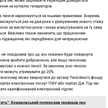
Карта Вас може зацікавити:Українцям доведеться
ення на купівлю генераторів
 пенсія нараховується за іншими правилами. Зокрема,
ераховуються раз на два роки з урахуванням нового стажу.
сію за вислугою років і знову влаштувалися на ту саму
ються. Важливо також зазначити, що працюючим
а підвищення, які передбачені для непрацюючих
е не повідомив про це, він повинен буде повернути
можна зробити добровільно, але якщо пенсіонер
усово з кожної пенсії. За законом, усю пенсію
ти можуть утримувати до 20%.
енсіонер може звернутися до органу Пенсійного фонду
ортал електронних послуг ПФУ або портал Дія. Під час
ати кваліфікований електронний підпис.
ить”: Комаровський попередив українців про