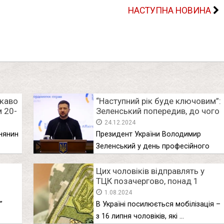
НАСТУПНА НОВИНА
ікаво
“Наступний рік буде ключовим”:
 20-
Зеленський попередив, до чого
готуватися всім українцям
24.12.2024
через війну
внянин
Президент України Володимир
Зеленський у день професійного
свята звернувся до …
Цих чоловіків відправлять у
ТЦК позачергово, понад 1
мільйон українців чекає
1.08.2024
мобілізації до осені: повістки і
”
В Україні посилюється мобілізація –
відстрочка
з 16 липня чоловіків, які …