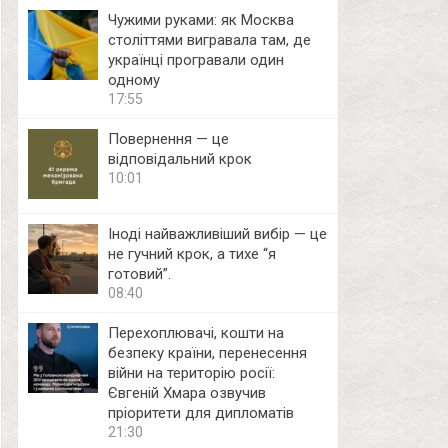
Чужими руками: як Москва
століттями вигравала там, де
українці програвали один
одному
17:55
Повернення — це
відповідальний крок
10:01
Іноді найважливіший вибір — це
не гучний крок, а тихе “я
готовий”.
08:40
Перехоплювачі, кошти на
безпеку країни, перенесення
війни на територію росії:
Євгеній Хмара озвучив
пріоритети для дипломатів
21:30