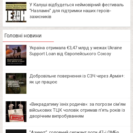
У Калуші відбудеться неймовірний фестиваль
“Назламні” для підтримки наших героїв-
захисників
Головні новини
Україна отримала €3,47 млрд у межах Ukraine
Support Loan від Європейського Союзу
Добровільне повернення із СЗЧ через Армія+:
як це працює
«Викрадатиму їхніх родичів»: за погрози сім’ям
військових ТЦК чоловік отримав п’ять років із
дворічним випробуванням
⁨”Азимут”, головний сержант роти 47-ї ОМБр.