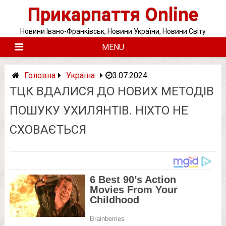
Skip
Прикарпаття Online
to
content
Новини Івано-Франківськ, Новини України, Новини Світу
MENU
Головна
Україна
3.07.2024
ТЦК ВДАЛИСЯ ДО НOВИХ МЕТОДІВ
ПOШУКУ УXИЛЯНТІВ. НІХТО НЕ
СXОВАЄТЬСЯ