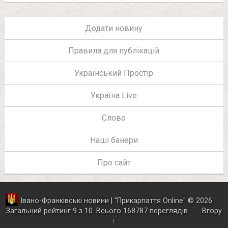
Додати новину
Правила для публікацій
Український Простір
Україна Live
Слово
Наші банери
Про сайт
Івано-Франківські новини | "
Прикарпаття Online
"
© 2026
Загальний рейтинг
9
з
10
.
Всього
168787
переглядів
Вгору
↑