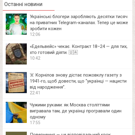
Останні новини
Українські блогери заробляють десятки тисяч
на приватних Telegram-каналах. Тепер це може
зробити кожен
12:06
«Едельвейс» чекає. Контракт 18–24 — для тих,
хто готовий діяти. 🇺🇦
10:42
☠️ Корнілов знову дістає пожовклу газету з
1941‑го, щоб довести, що “українці — нацисти
від народження”.
22:41
Чужими руками: як Москва століттями
вигравала там, де українці програвали один
одному
17:55
Повернення — це відповідальний крок