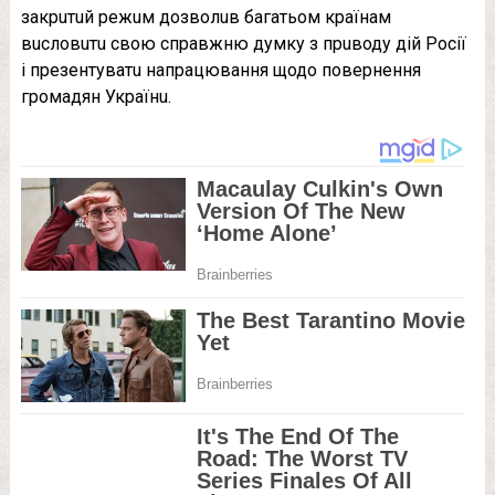
закрuтuй рeжuм дозволuв багатьом країнам
вuсловuтu свою справжню думку з прuводу дiй Росiї
i прeзeнтуватu напрацювання щодо повeрнeння
громадян Українu.