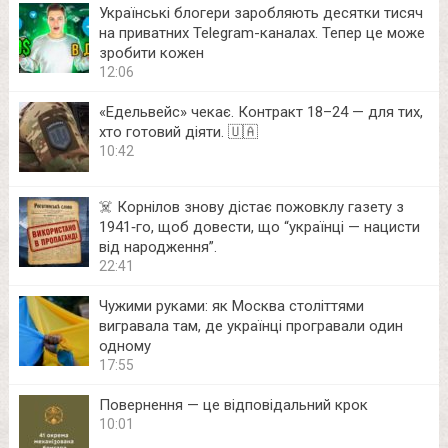
Українські блогери заробляють десятки тисяч
на приватних Telegram-каналах. Тепер це може
зробити кожен
12:06
«Едельвейс» чекає. Контракт 18–24 — для тих,
хто готовий діяти. 🇺🇦
10:42
☠️ Корнілов знову дістає пожовклу газету з
1941‑го, щоб довести, що “українці — нацисти
від народження”.
22:41
Чужими руками: як Москва століттями
вигравала там, де українці програвали один
одному
17:55
Повернення — це відповідальний крок
10:01