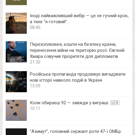
Іноді найважливіший вибір — це не гучний крок,
а тихе “я готовий”.
08:40
Перехоплювачі, кошти на безпеку країни,
перенесення війни на територію росії: Євгеній
Хмара озвучив пріоритети для дипломатів
21:30
Російська пропаганда продовжує вигадувати
нові історії навколо подій в Україні
15:09
Коли обираєш 92 — завжди у виграші. 🇺🇦
10:11
⁨”Азимут”, головний сержант роти 47-ї ОМБр.