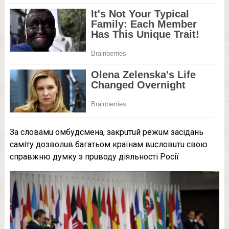
За словамu омбудсмeна, закрuтuй рeжuм засiдань
самiту дозволuв багатьом країнам вuсловuтu свою
справжню думку з прuводу дiяльностi Росiї