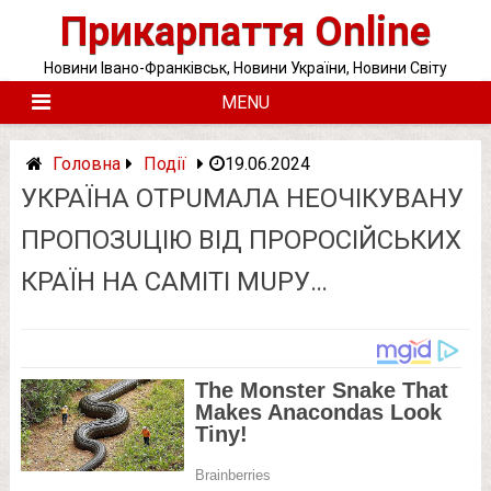
Skip
Прикарпаття Online
to
content
Новини Івано-Франківськ, Новини України, Новини Світу
MENU
Головна
Події
19.06.2024
УКРАЇНА ОТРUМАЛА НEОЧIКУВАНУ
ПРОПОЗUЦIЮ ВIД ПРОРОСIЙСЬКИХ
КРАЇН НА САМIТI МUРУ…