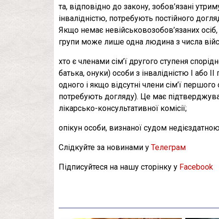
та, відповідно до закону, зобов’язані утрим
інвалідністю, потребують постійного догля
Якщо немає невійськовозобов’язаних осіб, т
групи може лише одна людина з числа війсь
хто є членами сім’ї другого ступеня спорідне
батька, онуки) особи з інвалідністю I або ІІ
одного і якщо відсутні члени сім’ї першого
потребують догляду). Це має підтверджува
лікарсько-консультативної комісії;
опікун особи, визнаної судом недієздатною
Слідкуйте за новинами у
Телеграм
Підписуйтеся на нашу сторінку у
Facebook