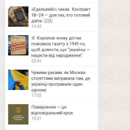
«Едельвейс» чекає. Контракт
18–24 — для тих, хто готовий
діяти. 🇺🇦
10:42
☠️ Корнілов знову дістає
пожовклу газету з 1941‑го,
щоб довести, що “українці —
нацисти від народження”.
22:41
Чужими руками: як Москва
століттями вигравала там, де
українці програвали один
одному
17:55
Повернення — це
відповідальний крок
10:01