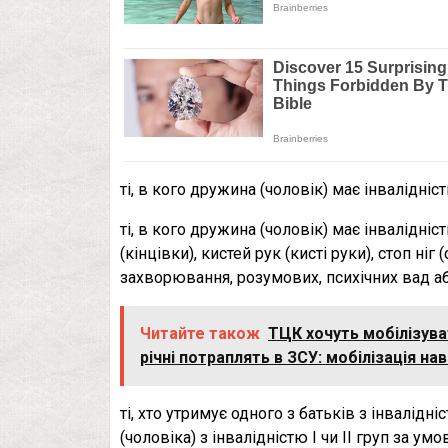
ті, в кого дружина (чоловік) має інвалідність 
ті, в кого дружина (чоловік) має інвалідніс
(кінцівки), кистей рук (кисті руки), стоп ніг
захворювання, розумових, психічних вад або
Читайте також
ТЦК хочуть мобілізуват
річні потраплять в ЗСУ: мобілізація нав
ті, хто утримує одного з батьків з інвалідні
(чоловіка) з інвалідністю І чи ІІ груп за ум