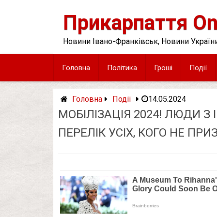
Skip
to
Прикарпаття On
content
Новини Івано-Франківськ, Новини України
Головна
Політика
Гроші
Події
Головна
Події
14.05.2024
МОБІЛІЗАЦІЯ 2024! ЛЮДИ З 
ПЕРЕЛІК УСІХ, КОГО НЕ ПРИ