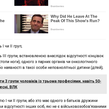
І чи ІІ груп;
ть ІІІ групи, встановленою внаслідок відсутності кінцівок
 (стопи ноги), одного з парних органів чи онкологічного
 наявності в такої особи неповнолітньої дитини (дітей);
и 3 групи чоловіків із трьома професіями, навіть 50-
есні, ВЛК
стю І чи ІІ групи, або хто має одного з батьків дружини
ови відсутності інших осіб, які не є військовозобов’язаними