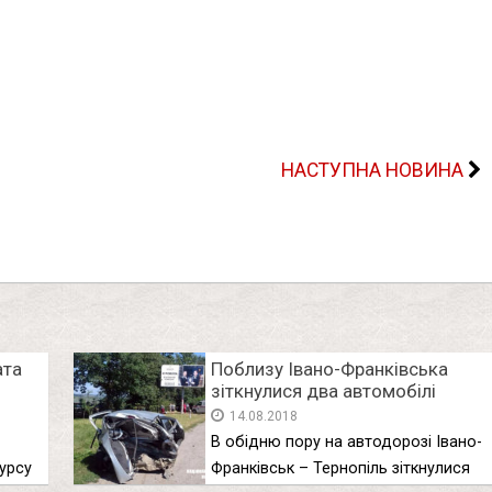
НАСТУПНА НОВИНА
ата
Поблизу Івано-Франківська
зіткнулися два автомобілі
марки “Рено”. Один водій
14.08.2018
загинув (ФОТО)
В обідню пору на автодорозі Івано-
урсу
Франківськ – Тернопіль зіткнулися