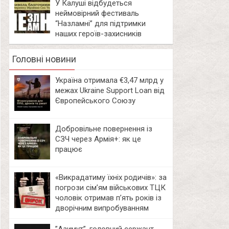
У Калуші відбудеться
неймовірний фестиваль
“Назламні” для підтримки
наших героїв-захисників
Головні новини
Україна отримала €3,47 млрд у
межах Ukraine Support Loan від
Європейського Союзу
Добровільне повернення із
СЗЧ через Армія+: як це
працює
«Викрадатиму їхніх родичів»: за
погрози сім’ям військових ТЦК
чоловік отримав п’ять років із
дворічним випробуванням