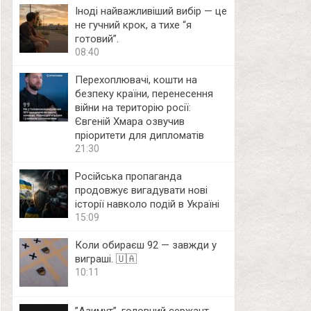
Іноді найважливіший вибір — це
не гучний крок, а тихе “я
готовий”.
08:40
Перехоплювачі, кошти на
безпеку країни, перенесення
війни на територію росії:
Євгеній Хмара озвучив
пріоритети для дипломатів
21:30
Російська пропаганда
продовжує вигадувати нові
історії навколо подій в Україні
15:09
Коли обираєш 92 — завжди у
виграші. 🇺🇦
10:11