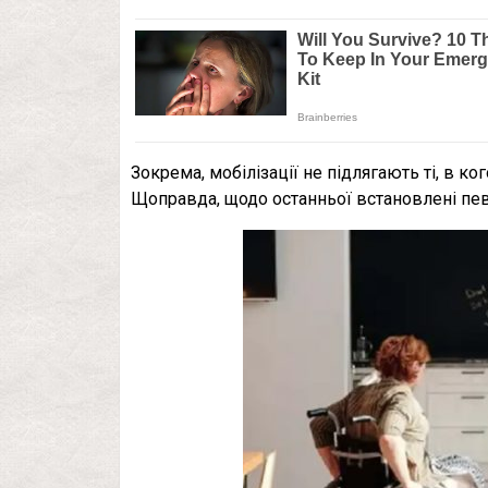
Зокрема, мобілізації не підлягають ті, в кого
Щоправда, щодо останньої встановлені певн