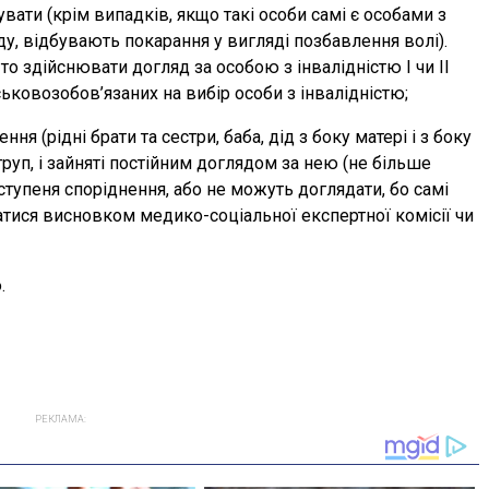
увати (крім випадків, якщо такі особи самі є особами з
ду, відбувають покарання у вигляді позбавлення волі).
о здійснювати догляд за особою з інвалідністю І чи ІІ
ковозобов’язаних на вибір особи з інвалідністю;
ння (рідні брати та сестри, баба, дід з боку матері і з боку
 груп, і зайняті постійним доглядом за нею (не більше
 ступеня споріднення, або не можуть доглядати, бо самі
тися висновком медико-соціальної експертної комісії чи
.
РЕКЛАМА: