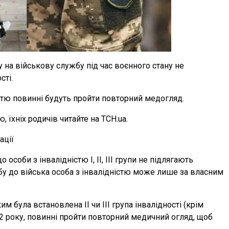
 на військову службу під час воєнного стану не
сті.
ністю повинні будуть пройти повторний медогляд.
, їхніх родичів читайте на ТСН.ua.
ації
особи з інвалідністю І, ІІ, ІІІ групи не підлягають
бу до війська особа з інвалідністю може лише за власним
им була встановлена ІІ чи ІІІ група інвалідності (крім
2 року, повинні пройти повторний медичний огляд, щоб