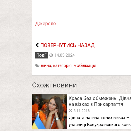
Джерело.
ПОВЕРНУТИСЬ НАЗАД
Події
14.05.2024
війна
,
категорія
,
мобілізація
Схожі новини
Краса без обмежень. Дівч
на візках з Прикарпаття
візьмуть участь у
3.11.2018
Всеукраїнському конкурсі
Дівчата на інвалідних візках —
краси. ФОТО
учасниці Всеукраїнського конк