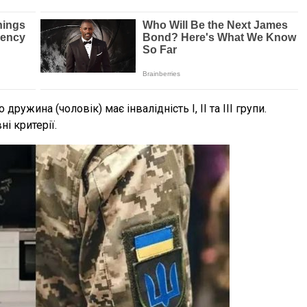
 дружина (чоловік) має інвалідність І, ІІ та ІІІ групи.
і критерії.