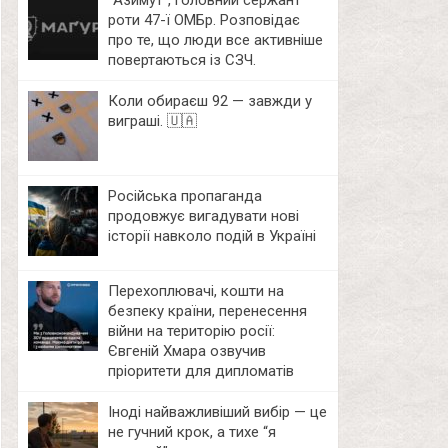
⁨”Азимут”, головний сержант
роти 47-ї ОМБр. Розповідає
про те, що люди все активніше
повертаються із СЗЧ.
Коли обираєш 92 — завжди у
виграші. 🇺🇦
Російська пропаганда
продовжує вигадувати нові
історії навколо подій в Україні
Перехоплювачі, кошти на
безпеку країни, перенесення
війни на територію росії:
Євгеній Хмара озвучив
пріоритети для дипломатів
Іноді найважливіший вибір — це
не гучний крок, а тихе “я