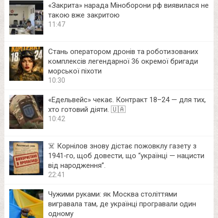
«Закрита» нарада Міноборони рф виявилася не
такою вже закритою
11:47
Стань оператором дронів та роботизованих
комплексів легендарної 36 окремої бригади
морської піхоти
10:30
«Едельвейс» чекає. Контракт 18–24 — для тих,
хто готовий діяти. 🇺🇦
10:42
☠️ Корнілов знову дістає пожовклу газету з
1941‑го, щоб довести, що “українці — нацисти
від народження”.
22:41
Чужими руками: як Москва століттями
вигравала там, де українці програвали один
одному