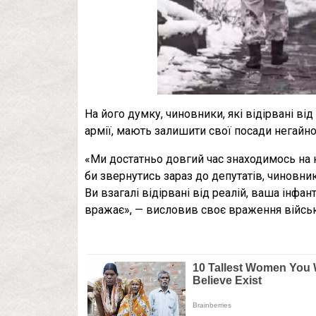
На його думку, чиновники, які відірвані в
армії, мають залишити свої посади негайно
«Ми достатньо довгий час знаходимось на к
би звернутись зараз до депутатів, чиновникі
Ви взагалі відірвані від реалій, ваша інфа
вражає», — висловив своє враження війсь