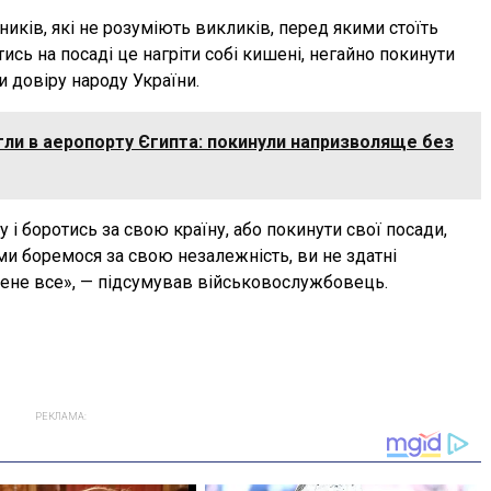
ників, які не розуміють викликів, перед якими стоїть
тись на посаді це нагріти собі кишені, негайно покинути
и довіру народу України.
ягли в аеропорту Єгипта: покинули напризволяще без
 і боротись за свою країну, або покинути свої посади,
 ми боремося за свою незалежність, ви не здатні
мене все», — підсумував військовослужбовець.
РЕКЛАМА: