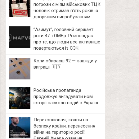
погрози сім’ям військових ТЦК
чоловік отримав п’ять років із
дворічним випробуванням
⁨”Азимут”, головний сержант
роти 47-ї ОМБр. Розповідає
про те, що люди все активніше
повертаються із СЗЧ.
Коли обираєш 92 — завжди у
виграші. 🇺🇦
Російська пропаганда
продовжує вигадувати нові
історії навколо подій в Україні
Перехоплювачі, кошти на
безпеку країни, перенесення
війни на територію росії:
Євгеній Хмара озвучив