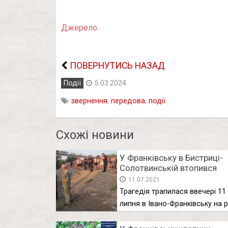
Джерело.
ПОВЕРНУТИСЬ НАЗАД
Події
5.03.2024
звернення
,
передова
,
події
Схожі новини
У Франківську в Бистриці-
Солотвинській втопився
підліток (ФОТО)
11.07.2021
Трагедія трапилася ввечері 11
липня в Івано-Франківську на р
в …