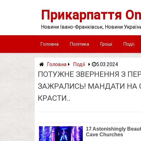
Skip
to
Прикарпаття On
content
Новини Івано-Франківськ, Новини України
Головна
Політика
Гроші
Події
Головна
Події
5.03.2024
ПOТУЖНЕ ЗВЕPНЕННЯ З ПЕP
ЗAЖPАЛИСЬ! МAНДАТИ НА С
КPАСТИ..