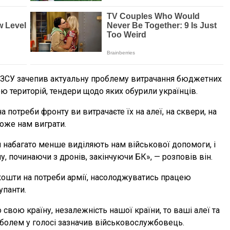
 ЗСУ зачепив актуальну проблему витрачання бюджетних
ою територій, тендери щодо яких обурили українців.
а потреби фронту ви витрачаєте їх на алеї, на сквери, на
може нам виграти.
ри набагато менше виділяють нам військової допомоги, і
у, починаючи з дронів, закінчуючи БК», — розповів він.
кошти на потреби армії, насолоджуватись працею
упанти.
 свою країну, незалежність нашої країни, то ваші алеї та
з болем у голосі зазначив військовослужбовець.