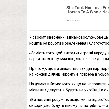
У своєму зверненні військовослужбовець
коштів на роботи з озеленення і благоустр
«Замість того щоб витратити гроші народу н
парки, на всю ту маячню, яка ніяк не допо
При тому, що ви знаєте, що західні партне
на кожній ділянці фронту є потреба в усьом
На думку військового, якщо не направити 
місцевих депутатів будуть не українці, а ок
«Ви повинні розуміти, якщо ми не відстоїмо
сквери уже будуть нікому не потрібні», — 