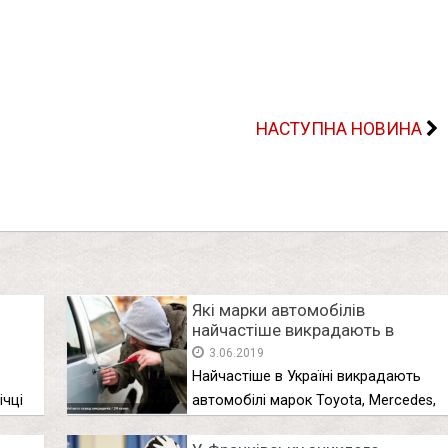
НАСТУПНА НОВИНА
Які марки автомобілів
найчастіше викрадають в
Україні
3.06.2019
Найчастіше в Україні викрадають
ічці
автомобілі марок Toyota, Mercedes,
BMW і …