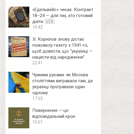
«Едельвейс» чекає. Контракт
18–24 — для тих, хто готовий
діяти. 🇺🇦
10:42
☠️ Корнілов знову дістає
пожовклу газету з 1941‑го,
щоб довести, що “українці —
нацисти від народження”.
22:41
Чужими руками: як Москва
століттями вигравала там, де
українці програвали один
одному
17:55
Повернення — це
відповідальний крок
10:01