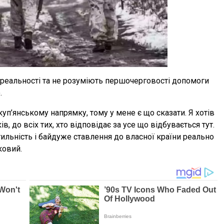
ід реальності та не розуміють першочерговості допомоги
.
уп’янському напрямку, тому у мене є що сказати. Я хотів
в, до всіх тих, хто відповідає за усе що відбувається тут.
нтильність і байдуже ставлення до власної країни реально
ковий.