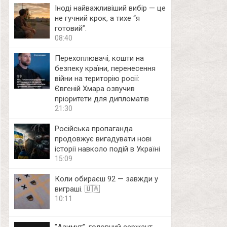
Іноді найважливіший вибір — це
не гучний крок, а тихе “я
готовий”.
08:40
Перехоплювачі, кошти на
безпеку країни, перенесення
війни на територію росії:
Євгеній Хмара озвучив
пріоритети для дипломатів
21:30
Російська пропаганда
продовжує вигадувати нові
історії навколо подій в Україні
15:09
Коли обираєш 92 — завжди у
виграші. 🇺🇦
10:11