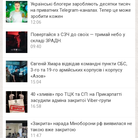
Українські блогери заробляють десятки тисяч
на приватних Telegram-каналах. Тепер це може
зробити кожен
12:06
Повертайся з СЗЧ до своїх — тримай небо у
складі ЗРАДН.
09:40
Євгеній Хмара відвідав командні пункти СБС,
3-го та 19-го армійських корпусів і корпусу
«Азов»
15:04
40 «зливів» про ТЦК та СП: на Прикарпатті
засудили адміна закритої Viber-групи
16:58
«Закрита» нарада Міноборони рф виявилася не
такою вже закритою
11:47