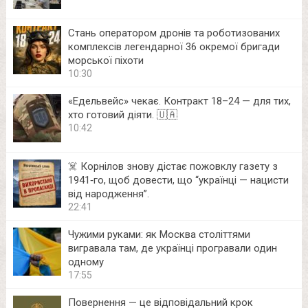
Стань оператором дронів та роботизованих
комплексів легендарної 36 окремої бригади
морської піхоти
10:30
«Едельвейс» чекає. Контракт 18–24 — для тих,
хто готовий діяти. 🇺🇦
10:42
☠️ Корнілов знову дістає пожовклу газету з
1941‑го, щоб довести, що “українці — нацисти
від народження”.
22:41
Чужими руками: як Москва століттями
вигравала там, де українці програвали один
одному
17:55
Повернення — це відповідальний крок