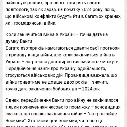
найпопулярніших, про нього говорять навіть
політологи, так як зараз, на початку 2024 року, ясно,
що військові конфлікти будуть йти в багатьох країнах,
як і громадянські війни.
Коли закінчиться війна в Україні – точна дата на
думку Ванги
Багато езотериків намагаються давати свої прогнози
з приводу кінця війни, але коли закінчиться війна в
Україні – астрологи достовірно визначити не можуть.
Передбачення Ванги про Україну, здебільшого,
стосуються військових дій. Провидиця вважала, що
війна триватиме не довше двох років – значить,
точна дата закінчення бойових дії – 2024 рік.
Однак, передбачення Ванги про війну не закінчилося
тільки позначенням часового проміжку – ясновидиця
сказала, що ознака закінчення війни – “на трон зійде
Восьмий”. Хто такий цей восьмий, чи точно це