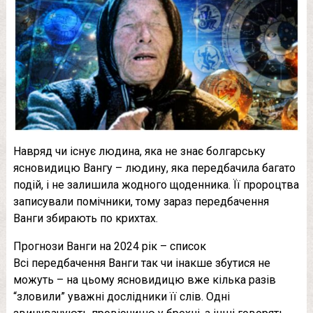
Навряд чи існує людина, яка не знає болгарську
ясновидицю Вангу – людину, яка передбачила багато
подій, і не залишила жодного щоденника. Її пророцтва
записували помічники, тому зараз передбачення
Ванги збирають по крихтах.
Прогнози Ванги на 2024 рік – список
Всі передбачення Ванги так чи інакше збутися не
можуть – на цьому ясновидицю вже кілька разів
“зловили” уважні дослідники її слів. Одні