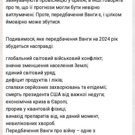
звинувачують провісницю у брехні, а інші говорять
про те, що її прогнози могли бути невірно
витлумачені. Проте, передбачення Ванги є, і цілком
ймовірно може збутися.
Подивимося, яке передбачення Ванги на 2024 рік
збудеться насправді:
глобальний світовий військовий конфлікт;
значне зменшення населення Землі;
єдиний світовий уряд;
дефіцит продуктів і ліків;
спалахи серйозних захворювань та епідемії;
смерть президента США від важкої недуги;
економічна криза в Європі;
прорив у квантовій фізиці;
винахід препаратів від, на даний момент,
невиліковних хвороб.
Передбачення Ванги про війну – одне з