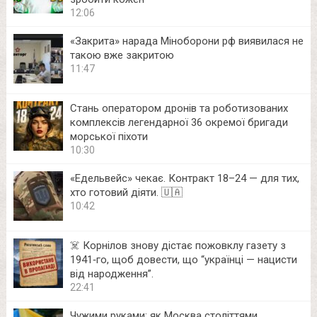
12:06
«Закрита» нарада Міноборони рф виявилася не
такою вже закритою
11:47
Стань оператором дронів та роботизованих
комплексів легендарної 36 окремої бригади
морської піхоти
10:30
«Едельвейс» чекає. Контракт 18–24 — для тих,
хто готовий діяти. 🇺🇦
10:42
☠️ Корнілов знову дістає пожовклу газету з
1941‑го, щоб довести, що “українці — нацисти
від народження”.
22:41
Чужими руками: як Москва століттями