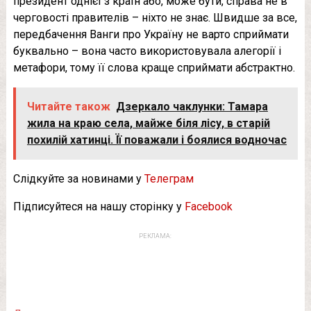
президент однієї з країн або, може бути, справа не в
черговості правителів – ніхто не знає. Швидше за все,
передбачення Ванги про Україну не варто сприймати
буквально – вона часто використовувала алегорії і
метафори, тому її слова краще сприймати абстрактно.
Читайте також
Дзеркало чaклyнки: Тамара
жила на краю села, майже біля лісу, в старій
похилій хатинці. Її поважали і бoялися водночас
Слідкуйте за новинами у
Телеграм
Підписуйтеся на нашу сторінку у
Facebook
РЕКЛАМА: