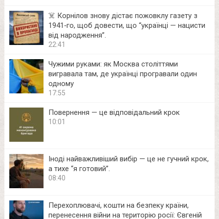
☠️ Корнілов знову дістає пожовклу газету з
1941‑го, щоб довести, що “українці — нацисти
від народження”.
22:41
Чужими руками: як Москва століттями
вигравала там, де українці програвали один
одному
17:55
Повернення — це відповідальний крок
10:01
Іноді найважливіший вибір — це не гучний крок,
а тихе “я готовий”.
08:40
Перехоплювачі, кошти на безпеку країни,
перенесення війни на територію росії: Євгеній