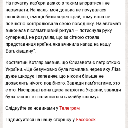
На початку кар’єри важко з таким впоратися і не
нервувати. На жаль, моя донька не почувалася
спокійною, емоції били через край, тому вона не
повністю контролювала свою поведінку. На автоматі
виконала післяматчевий ритуал — потиснула руку
суперниці, не розуміла, що за сіткою стояла
представниця країни, яка вчинила напад на нашу
Батьківщину”.
Костянтин Котляр заявив, що Єлизавета є патріоткою
України. «Це безумовно була помилка, через яку Ліза
дуже шкодує і запевняє, що ніколи більше не
дозволить нічого подібного. Завжди пам’ятатиме, хто
є хто. Насправді вона щира патріотка України, завжди
була такою, є і залишиться в майбутньому».
Слідкуйте за новинами у
Телеграм
Підписуйтеся на нашу сторінку у
Facebook