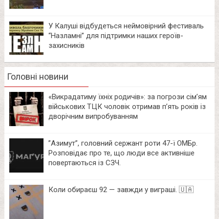
У Калуші відбудеться неймовірний фестиваль
“Назламні” для підтримки наших героїв-
захисників
Головні новини
«Викрадатиму їхніх родичів»: за погрози сім’ям
військових ТЦК чоловік отримав п’ять років із
дворічним випробуванням
⁨”Азимут”, головний сержант роти 47-ї ОМБр.
Розповідає про те, що люди все активніше
повертаються із СЗЧ.
Коли обираєш 92 — завжди у виграші. 🇺🇦