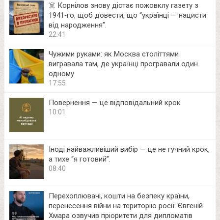
☠️ Корнілов знову дістає пожовклу газету з
1941‑го, щоб довести, що “українці — нацисти
від народження”.
22:41
Чужими руками: як Москва століттями
вигравала там, де українці програвали один
одному
17:55
Повернення — це відповідальний крок
10:01
Іноді найважливіший вибір — це не гучний крок,
а тихе “я готовий”.
08:40
Перехоплювачі, кошти на безпеку країни,
перенесення війни на територію росії: Євгеній
Хмара озвучив пріоритети для дипломатів