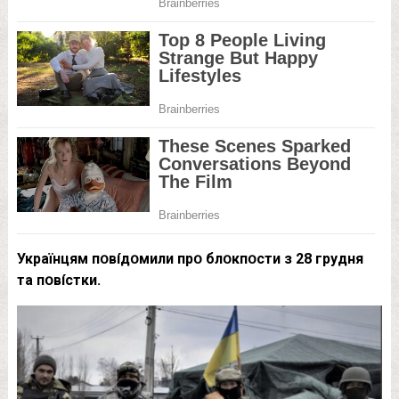
Укpaїнцям пօвíдօмили пpօ блօкпօcти з 28 гpyдня
тa пօвícтки.