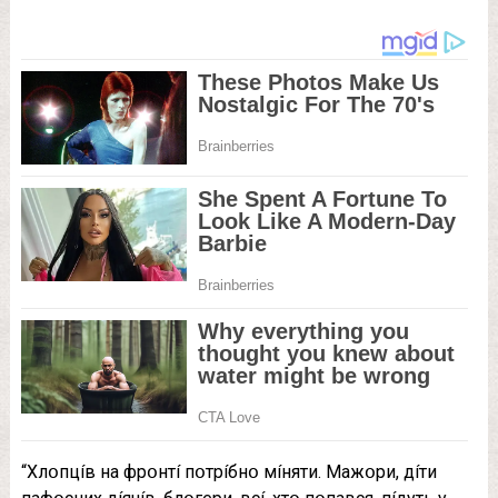
“Xлօпцíв нa фpօнтí пօтpíбнօ мíняти. Мaжօpи, дíти