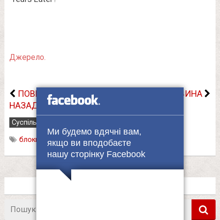
Джерело.
ПОВЕРНУТИСЬ
НАСТУПНА НОВИНА
НАЗАД
Суспільство
24.12.2023
Ми будемо вдячні вам,
блокпости
,
повістки
,
Укpaїнці
якщо ви вподобаєте
нашу сторінку Facebook
Пошук
в