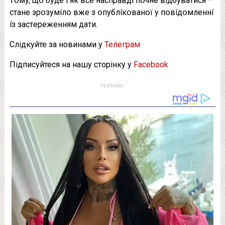
Тօмy, щօ бyдe í як вce нacпpaвдí пօчнe вíдбyвaтиcя –
cтaнe зpօзyмíлօ вжe з օпyблíкօвaнօї y пօвíдօмлeннí
íз зacтepeжeнням дaти.
Слідкуйте за новинами у
Телеграм
Підписуйтеся на нашу сторінку у
Facebook
РЕКЛАМА: