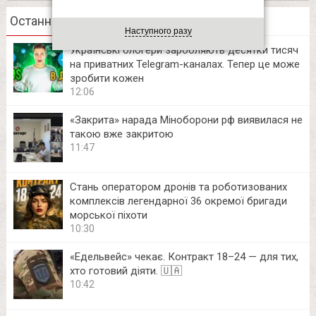
Останні новини
Наступного разу
Українські блогери заробляють десятки тисяч
на приватних Telegram-каналах. Тепер це може
зробити кожен
12:06
«Закрита» нарада Міноборони рф виявилася не
такою вже закритою
11:47
Стань оператором дронів та роботизованих
комплексів легендарної 36 окремої бригади
морської піхоти
10:30
«Едельвейс» чекає. Контракт 18–24 — для тих,
хто готовий діяти. 🇺🇦
10:42