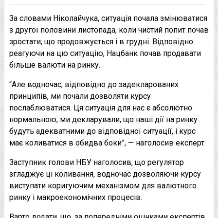
За словами Ніколайчука, ситуація почала змінюватися
з другої половини листопада, коли чистий попит почав
зростати, що продовжується і в грудні. Відповідно
реагуючи на цю ситуацію, Нацбанк почав продавати
більше валюти на ринку.
“Але водночас, відповідно до задекларованих
принципів, ми почали дозволяти курсу
послаблюватися. Ця ситуація для нас є абсолютно
нормальною, ми декларували, що наші дії на ринку
будуть адекватними до відповідної ситуації, і курс
має коливатися в обидва боки”, — наголосив експерт.
Заступник голови НБУ наголосив, що регулятор
згладжує ці коливання, водночас дозволяючи курсу
виступати коригуючим механізмом для валютного
ринку і макроекономічних процесів.
Варто додати, що, за попередніми оцінками експертів,