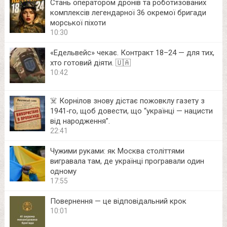
Стань оператором дронів та роботизованих
комплексів легендарної 36 окремої бригади
морської піхоти
10:30
«Едельвейс» чекає. Контракт 18–24 — для тих,
хто готовий діяти. 🇺🇦
10:42
☠️ Корнілов знову дістає пожовклу газету з
1941‑го, щоб довести, що “українці — нацисти
від народження”.
22:41
Чужими руками: як Москва століттями
вигравала там, де українці програвали один
одному
17:55
Повернення — це відповідальний крок
10:01