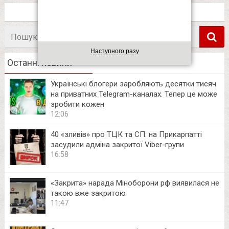
Пошук
в
Наступного разу
Останні новини
Українські блогери заробляють десятки тисяч
на приватних Telegram-каналах. Тепер це може
зробити кожен
12:06
40 «зливів» про ТЦК та СП: на Прикарпатті
засудили адміна закритої Viber-групи
16:58
«Закрита» нарада Міноборони рф виявилася не
такою вже закритою
11:47