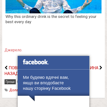
Джерело.
ПОВЕРНУТИСЬ
НАСТУПНА НОВИНА
НАЗАД
Ми будемо вдячні вам,
Гроші
21.12.2023
якщо ви вподобаєте
нашу сторінку Facebook
Долар
,
Курс валют
,
прогноз