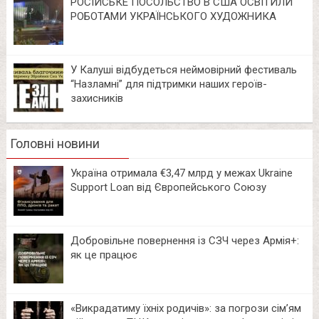
РОСІЙСЬКЕ ПОСОЛЬСТВО В США ОСВІТИЛИ
РОБОТАМИ УКРАЇНСЬКОГО ХУДОЖНИКА
У Калуші відбудеться неймовірний фестиваль
“Назламні” для підтримки наших героїв-
захисників
Головні новини
Україна отримала €3,47 млрд у межах Ukraine
Support Loan від Європейського Союзу
Добровільне повернення із СЗЧ через Армія+:
як це працює
«Викрадатиму їхніх родичів»: за погрози сім’ям