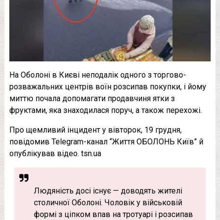
На Оболоні в Києві неподалік одного з торгово-
розважальних центрів воїн розсипав покупки, і йому
миттю почала допомагати продавчиня ятки з
фруктами, яка знаходилася поруч, а також перехожі.
Про щемливий інцидент у вівторок, 19 грудня,
повідомив Telegram-канал “Життя ОБОЛОНЬ Київ” й
опублікував відео. tsn.ua
Людяність досі існує — доводять жителі
столичної Оболоні. Чоловік у військовій
формі з ціпком впав на тротуарі і розсипав