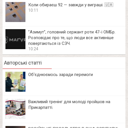
Коли обираєш 92 — завжди у виграші. 🇺🇦
10:11
⁨”Азимут”, головний сержант роти 47-ї ОМБр.
Розповідає про те, що люди все активніше
повертаються із СЗЧ.
10:24
Авторські статті
Об‘єднюємось заради перемоги
Важливий тренінг для молоді пройшов на
Прикарпатті.