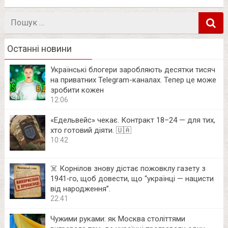
Пошук
в
Останні новини
Українські блогери заробляють десятки тисяч
на приватних Telegram-каналах. Тепер це може
зробити кожен
12:06
«Едельвейс» чекає. Контракт 18–24 — для тих,
хто готовий діяти. 🇺🇦
10:42
☠️ Корнілов знову дістає пожовклу газету з
1941‑го, щоб довести, що “українці — нацисти
від народження”.
22:41
Чужими руками: як Москва століттями