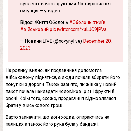
куплені овочі з фруктами. Як вирішилася
ситуація — у відео.
Відео: Життя Оболонь
#Оболонь
#київ
#військовий
pic.twitter.com/xuLJO9jPVa
— Новини.LIVE (@novynylive)
December 20,
2023
На ролику видно, як продавчиня допомогла
військовому піднятися, а люди почали збирати його
покупки з дороги. Також зазнято, як жінка у новий
пакет почала накладати чоловікові різні фрукти й
овочі. Крім того, схоже, продавчиня відмовлялася
брати у військового гроші.
Варто зазначити, що воїн ходив, опираючись на
палицю, а також його рука була у бандажі.