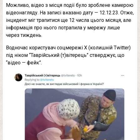
Можливо, відео з місця події було зроблене камерою
відеонагляду. На записі вказано дату — 12.12.23. Отже,
інцидент міг трапитися ще 12 числа цього місяця, але
інформація про нього потрапила у мережу лише
через тиждень.
Водночас користувач соцмережі X (колишній Twitter)
під ніком “Таврійський (т)вітерець” стверджує, що
“відео — фейк”.