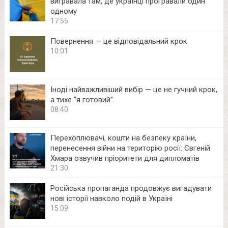
вигравала там, де українці програвали один
одному
17:55
Повернення — це відповідальний крок
10:01
Іноді найважливіший вибір — це не гучний крок,
а тихе “я готовий”.
08:40
Перехоплювачі, кошти на безпеку країни,
перенесення війни на територію росії: Євгеній
Хмара озвучив пріоритети для дипломатів
21:30
Російська пропаганда продовжує вигадувати
нові історії навколо подій в Україні
15:09