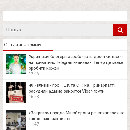
Пошук
в
Останні новини
Українські блогери заробляють десятки тисяч
на приватних Telegram-каналах. Тепер це може
зробити кожен
12:06
40 «зливів» про ТЦК та СП: на Прикарпатті
засудили адміна закритої Viber-групи
16:58
«Закрита» нарада Міноборони рф виявилася не
такою вже закритою
11:47