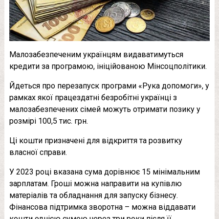
Малозабезпеченим українцям видаватимуться
кредити за програмою, ініційованою Мінсоцполітики.
Йдеться про перезапуск програми «Рука допомоги», у
рамках якої працездатні безробітні українці з
малозабезпечених сімей можуть отримати позику у
розмірі 100,5 тис. грн.
Ці кошти призначені для відкриття та розвитку
власної справи.
У 2023 році вказана сума дорівнює 15 мінімальним
зарплатам. Гроші можна направити на купівлю
матеріалів та обладнання для запуску бізнесу.
Фінансова підтримка зворотна – можна віддавати
кошти однією сумою через три роки після її