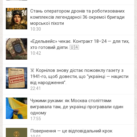
Стань оператором дронів та роботизованих
комплексів легендарної 36 окремої бригади
морської піхоти
10:30
«Едельвейс» чекає. Контракт 18–24 — для тих,
хто готовий діяти. 🇺🇦
10:42
☠️ Корнілов знову дістає пожовклу газету з
1941‑го, щоб довести, що “українці — нацисти
від народження”.
22:41
Чужими руками: як Москва століттями
вигравала там, де українці програвали один
одному
17:55
Повернення — це відповідальний крок
10:01