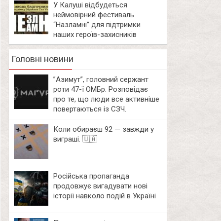
У Калуші відбудеться
неймовірний фестиваль
“Назламні” для підтримки
наших героїв-захисників
Головні новини
⁨”Азимут”, головний сержант
роти 47-ї ОМБр. Розповідає
про те, що люди все активніше
повертаються із СЗЧ.
Коли обираєш 92 — завжди у
виграші. 🇺🇦
Російська пропаганда
продовжує вигадувати нові
історії навколо подій в Україні