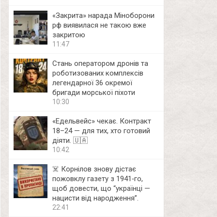
«Закрита» нарада Міноборони
рф виявилася не такою вже
закритою
11:47
Стань оператором дронів та
роботизованих комплексів
легендарної 36 окремої
бригади морської піхоти
10:30
«Едельвейс» чекає. Контракт
18–24 — для тих, хто готовий
діяти. 🇺🇦
10:42
☠️ Корнілов знову дістає
пожовклу газету з 1941‑го,
щоб довести, що “українці —
нацисти від народження”.
22:41