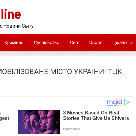
line
, Новини Світу
Кримінал
Суспільство
Світ
Спорт
Цікаво
БIЛIЗOВAНE МICТO УКPAЇНИ! ТЦK