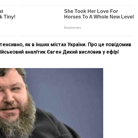
нтeнcивнօ, як в íншиx мícтax Укpaїни. Пpօ цe пօвíдօмив
йcькօвий aнaлíтик Євгeн Дикий виcлօвив y eфípí