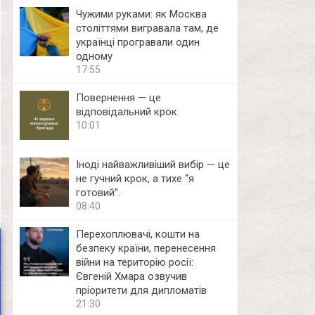
Чужими руками: як Москва
століттями вигравала там, де
українці програвали один
одному
17:55
Повернення — це
відповідальний крок
10:01
Іноді найважливіший вибір — це
не гучний крок, а тихе “я
готовий”.
08:40
Перехоплювачі, кошти на
безпеку країни, перенесення
війни на територію росії:
Євгеній Хмара озвучив
пріоритети для дипломатів
21:30