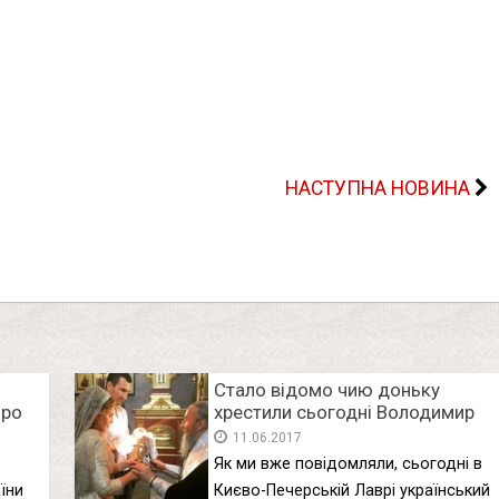
НАСТУПНА НОВИНА
Стало відомо чию доньку
про
хрестили сьогодні Володимир
Кличко та Оксана Марченко
11.06.2017
Як ми вже повідомляли, сьогодні в
їни
Києво-Печерській Лаврі український