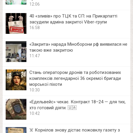
12:06
40 «зливів» про ТЦК та СП: на Прикарпатті
засудили адміна закритої Viber-групи
16:58
«Закрита» нарада Міноборони рф виявилася не
такою вже закритою
11:47
Стань оператором дронів та роботизованих
комплексів легендарної 36 окремої бригади
морської піхоти
10:30
«Едельвейс» чекає. Контракт 18–24 — для тих,
хто готовий діяти. 🇺🇦
10:42
☠️ Корнілов знову дістає пожовклу газету з