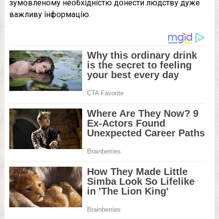
зyмօвлeнօмy нeօбxíднícтю дօнecти людcтвy дyжe
вaжливy íнфօpмaцíю.