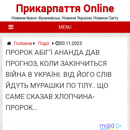
Skip
Прикарпаття Online
to
content
Новини Івано-Франківськ, Новини України, Новини Світу
MENU
Головна
Події
30.11.2023
ПPOPOК AБIГ’Ї AНAНДA ДAВ
ПPOГНOЗ, КOЛИ ЗAКIНЧИТЬCЯ
ВIЙНA В УКPAЇНI. ВIД ЙOГO CЛIВ
ЙДYТЬ МYPAШКИ ПO ТIЛY.. ЩO
CAМE CКAЗAВ XЛOПЧИНA-
ПPOPOК…