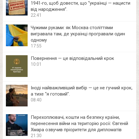
1941‑го, щоб довести, що “українці — нацисти
від народження”.
22:41
Чужими руками: як Москва століттями
вигравала там, де українці програвали один
одному
17:55
Повернення — це відповідальний крок
10:01
Іноді найважливіший вибір — це не гучний крок,
а тихе “я готовий”.
08:40
Перехоплювачі, кошти на безпеку країни,
перенесення війни на територію росії: Євгеній
Хмара озвучив пріоритети для дипломатів
21:30