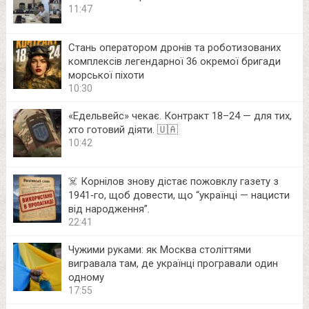
11:47
Стань оператором дронів та роботизованих
комплексів легендарної 36 окремої бригади
морської піхоти
10:30
«Едельвейс» чекає. Контракт 18–24 — для тих,
хто готовий діяти. 🇺🇦
10:42
☠️ Корнілов знову дістає пожовклу газету з
1941‑го, щоб довести, що “українці — нацисти
від народження”.
22:41
Чужими руками: як Москва століттями
вигравала там, де українці програвали один
одному
17:55