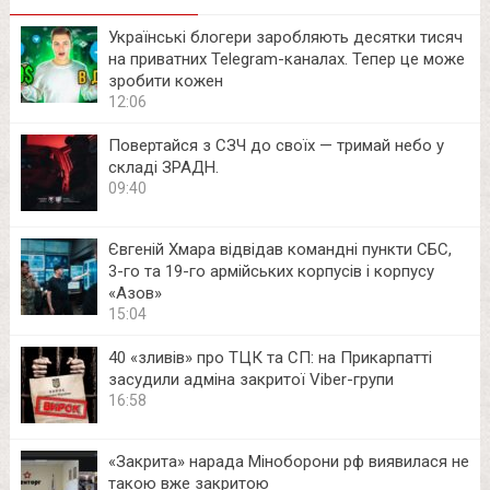
Українські блогери заробляють десятки тисяч
на приватних Telegram-каналах. Тепер це може
зробити кожен
12:06
Повертайся з СЗЧ до своїх — тримай небо у
складі ЗРАДН.
09:40
Євгеній Хмара відвідав командні пункти СБС,
3-го та 19-го армійських корпусів і корпусу
«Азов»
15:04
40 «зливів» про ТЦК та СП: на Прикарпатті
засудили адміна закритої Viber-групи
16:58
«Закрита» нарада Міноборони рф виявилася не
такою вже закритою