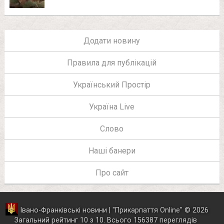
Додати новину
Правила для публікацій
Український Простір
Україна Live
Слово
Наші банери
Про сайт
Івано-Франківські новини | "
Прикарпаття Online
"
© 2026
Загальний рейтинг
10
з
10
.
Всього
156387
переглядів