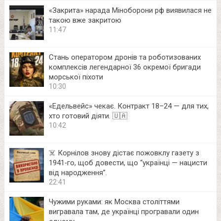
«Закрита» нарада Міноборони рф виявилася не
такою вже закритою
11:47
Стань оператором дронів та роботизованих
комплексів легендарної 36 окремої бригади
морської піхоти
10:30
«Едельвейс» чекає. Контракт 18–24 — для тих,
хто готовий діяти. 🇺🇦
10:42
☠️ Корнілов знову дістає пожовклу газету з
1941‑го, щоб довести, що “українці — нацисти
від народження”.
22:41
Чужими руками: як Москва століттями
вигравала там, де українці програвали один