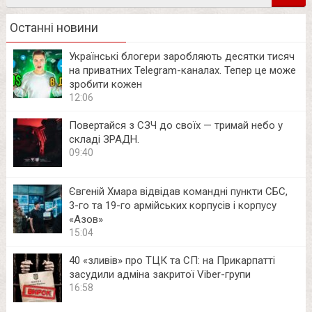
Останні новини
Українські блогери заробляють десятки тисяч
на приватних Telegram-каналах. Тепер це може
зробити кожен
12:06
Повертайся з СЗЧ до своїх — тримай небо у
складі ЗРАДН.
09:40
Євгеній Хмара відвідав командні пункти СБС,
3-го та 19-го армійських корпусів і корпусу
«Азов»
15:04
40 «зливів» про ТЦК та СП: на Прикарпатті
засудили адміна закритої Viber-групи
16:58