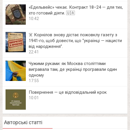
«Едельвейс» чекає. Контракт 18–24 — для тих,
хто готовий діяти. 🇺🇦
10:42
☠️ Корнілов знову дістає пожовклу газету з
1941‑го, щоб довести, що “українці — нацисти
від народження”.
22:41
Чужими руками: як Москва століттями
вигравала там, де українці програвали один
одному
17:55
Повернення — це відповідальний крок
10:01
Авторські статті