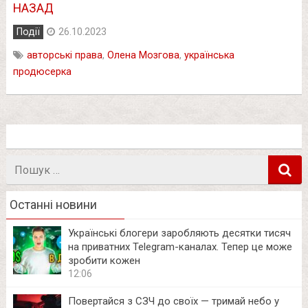
НАЗАД
Події
26.10.2023
авторські права
,
Олена Мозгова
,
українська
продюсерка
Пошук
в
Останні новини
Українські блогери заробляють десятки тисяч
на приватних Telegram-каналах. Тепер це може
зробити кожен
12:06
Повертайся з СЗЧ до своїх — тримай небо у