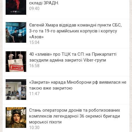
складі ЗРАДН.
09:40
Євгеній Хмара відвідав командні пункти СБС,
3-го та 19-го армійських корпусів і корпусу
«Азов»
15:04
40 «зливів» про ТЦК та СП: на Прикарпатті
засудили адміна закритої Viber-групи
16:58
«Закрита» нарада Міноборони рф виявилася не
такою вже закритою
11:47
Стань оператором дронів та роботизованих
комплексів легендарної 36 окремої бригади
морської піхоти
10:30