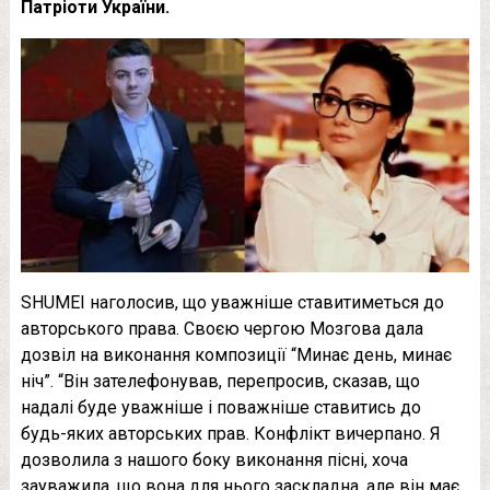
Патріоти України.
SHUMEI наголосив, що уважніше ставитиметься до
авторського права. Своєю чергою Мозгова дала
дозвіл на виконання композиції “Минає день, минає
ніч”. “Він зателефонував, перепросив, сказав, що
надалі буде уважніше і поважніше ставитись до
будь-яких авторських прав. Конфлікт вичерпано. Я
дозволила з нашого боку виконання пісні, хоча
зауважила, що вона для нього заскладна, але він має