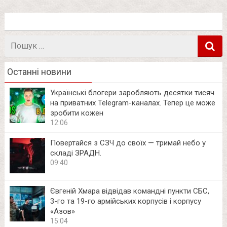
Пошук
в
Останні новини
Українські блогери заробляють десятки тисяч
на приватних Telegram-каналах. Тепер це може
зробити кожен
12:06
Повертайся з СЗЧ до своїх — тримай небо у
складі ЗРАДН.
09:40
Євгеній Хмара відвідав командні пункти СБС,
3-го та 19-го армійських корпусів і корпусу
«Азов»
15:04