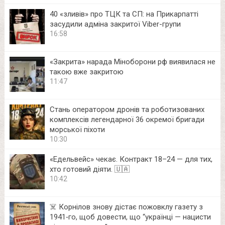
40 «зливів» про ТЦК та СП: на Прикарпатті
засудили адміна закритої Viber-групи
16:58
«Закрита» нарада Міноборони рф виявилася не
такою вже закритою
11:47
Стань оператором дронів та роботизованих
комплексів легендарної 36 окремої бригади
морської піхоти
10:30
«Едельвейс» чекає. Контракт 18–24 — для тих,
хто готовий діяти. 🇺🇦
10:42
☠️ Корнілов знову дістає пожовклу газету з
1941‑го, щоб довести, що “українці — нацисти