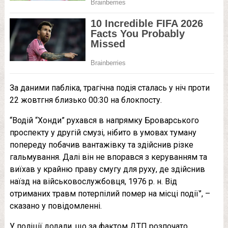
За даними пабліка, трагічна подія сталась у ніч проти
22 жовтгня близько 00:30 на блокпосту.
“Водій “Хонди” рухався в напрямку Броварського
проспекту у другій смузі, нібито в умовах туману
попереду побачив вантажівку та здійснив різке
гальмування. Далі він не впорався з керуванням та
виїхав у крайню праву смугу для руху, де здійснив
наїзд на військовослужбовця, 1976 р. н. Від
отриманих травм потерпілий помер на місці події”, –
сказано у повідомленні.
У поліції додали, що за фактом ДТП розпочато