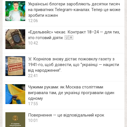
Українські блогери заробляють десятки тисяч
на приватних Telegram-каналах. Тепер це може
зробити кожен
12:06
«Едельвейс» чекає. Контракт 18–24 — для тих,
хто готовий діяти. 🇺🇦
10:42
☠️ Корнілов знову дістає пожовклу газету з
1941‑го, щоб довести, що “українці — нацисти
від народження”.
22:41
Чужими руками: як Москва століттями
вигравала там, де українці програвали один
одному
17:55
Повернення — це відповідальний крок
10:01