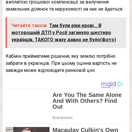
виплатою грошової компенсації за вилучення
земельних ділянок та нерухомості на них не йдеться.
Читайте також
Там були ріки крові… В
моторошній ДТП у Росії загинуло шестеро
українців, ТАКОГО жаху давно не було(фото)
Кабмін прийматиме рішення, яку землю потрібно
забрати в українців. При цьому оцінна вартість не
завжди може відповідати ринковій ціні.