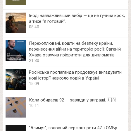
Іноді найважливіший вибір — це не гучний крок,
а тихе “я готовий”.
08:40
Перехоплювачі, кошти на безпеку країни,
перенесення війни на територію росії: Євгеній
Хмара озвучив пріоритети для дипломатів
21:30
Російська пропаганда продовжує вигадувати
нові історії навколо подій в Україні
15:09
Коли обираєш 92 — завжди у виграші. 🇺🇦
10:11
⁨”Азимут”, головний сержант роти 47-ї ОМБр.