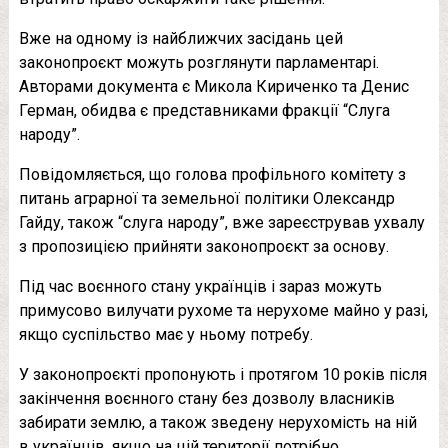
Вже на одному із найближчих засідань цей
законопроєкт можуть розглянути парламентарі.
Авторами документа є Микола Кириченко та Денис
Герман, обидва є представниками фракції “Слуга
народу”.
Повідомляється, що голова профільного комітету з
питань аграрної та земельної політики Олександр
Гайду, також “слуга народу”, вже зареєстрував ухвалу
з пропозицією прийняти законопроєкт за основу.
Під час воєнного стану українців і зараз можуть
примусово вилучати рухоме та нерухоме майно у разі,
якщо суспільство має у ньому потребу.
У законопроєкті пропонують і протягом 10 років після
закінчення воєнного стану без дозволу власників
забирати землю, а також зведену нерухомість на ній
в українців, якщо на цій території потрібно