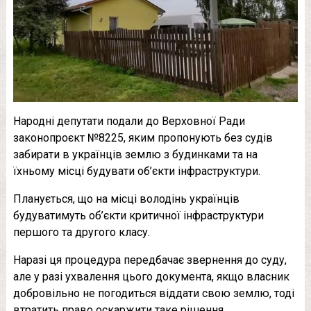
Народні депутати подали до Верховної Ради
законопроєкт №8225, яким пропонують без судів
забирати в українців землю з будинками та на
їхньому місці будувати об’єкти інфраструктури.
Планується, що на місці володінь українців
будуватимуть об’єкти критичної інфраструктури
першого та другого класу.
Наразі ця процедура передбачає звернення до суду,
але у разі ухвалення цього документа, якщо власник
добровільно не погодиться віддати свою землю, тоді
втратить право оскаржити таке рішення.