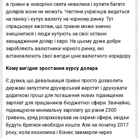
в гривні в новорічні свята невелика і купити багато
доларів вони не можуть. Частина українців ведеться
на паніку і купує валюту на чорному ринку. Тут
спрацьовує ажіотаж, що гривня може значно
знецінитися і люди купують на свої останні
заощадження долар і євро. На цьому дуже добре
заробляють валютники чорного ринку, які
встановлюють свої вигідні ціни валютного коридору.
Кому вигідне зростання курсу долара
Є думка, що девальвація гривні просто дозволить
державі запустити друкарський верстат і друкувати
додаткові гроші для погашення нових підвищених
зарплат для працівників бюджетної сфери. Звичайно,
підвищуючи мінімальну зарплату до рівня 2300
гривень, уряд розраховував на окремі сфери, звідки
будуть братися необхідні кошти. Але на початку 2017
року, коли економіка і бізнес завмерли через