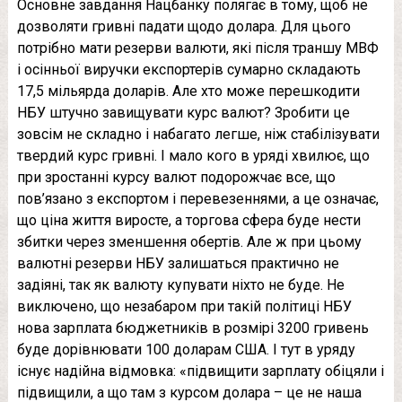
Основне завдання Нацбанку полягає в тому, щоб не
дозволяти гривні падати щодо долара. Для цього
потрібно мати резерви валюти, які після траншу МВФ
і осінньої виручки експортерів сумарно складають
17,5 мільярда доларів. Але хто може перешкодити
НБУ штучно завищувати курс валют? Зробити це
зовсім не складно і набагато легше, ніж стабілізувати
твердий курс гривні. І мало кого в уряді хвилює, що
при зростанні курсу валют подорожчає все, що
пов’язано з експортом і перевезеннями, а це означає,
що ціна життя виросте, а торгова сфера буде нести
збитки через зменшення обертів. Але ж при цьому
валютні резерви НБУ залишаться практично не
задіяні, так як валюту купувати ніхто не буде. Не
виключено, що незабаром при такій політиці НБУ
нова зарплата бюджетників в розмірі 3200 гривень
буде дорівнювати 100 доларам США. І тут в уряду
існує надійна відмовка: «підвищити зарплату обіцяли і
підвищили, а що там з курсом долара – це не наша