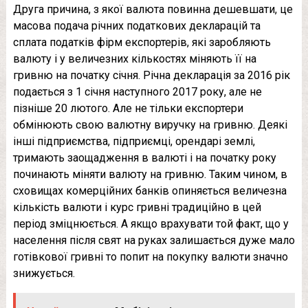
Друга причина, з якої валюта повинна дешевшати, це
масова подача річних податкових декларацій та
сплата податків фірм експортерів, які заробляють
валюту і у величезних кількостях міняють її на
гривню на початку січня. Річна декларація за 2016 рік
подається з 1 січня наступного 2017 року, але не
пізніше 20 лютого. Але не тільки експортери
обмінюють свою валютну виручку на гривню. Деякі
інші підприємства, підприємці, орендарі землі,
тримають заощадження в валюті і на початку року
починають міняти валюту на гривню. Таким чином, в
сховищах комерційних банків опиняється величезна
кількість валюти і курс гривні традиційно в цей
період зміцнюється. А якщо врахувати той факт, що у
населення після свят на руках залишається дуже мало
готівкової гривні то попит на покупку валюти значно
знижується.