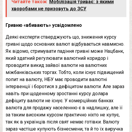
Читайте також
Мобілізація триває: з якими
хворобами не призовуть до ЗСУ
Гривню «вбивають» усвідомлено
Деякі експерти стверджують що, зниження курсу
гривні щодо основних валют відбувається навмисно.
Як відомо, стримувати падіння гривні може Нацбанк,
який здатний регулювати валютний коридор і
проводити викид зайвої валюти на валютних
міжбанківських торгах. Тобто, коли існує підвищений
попит на валюту, НБУ має проводити валютні
інтервенції і боротися з дефіцитом валюти. Але зараз
навіть при щоденному зростанні курсу долара
дефіциту валюти не існує. У комерційних банках
валюта для продажу населенню є в надлишку, але її
за таким високим курсом практично ніхто не купує,
так як в українців після свят немає готівки. Валюту
зараз частіше купують бізнесмени, та й то їх виручка