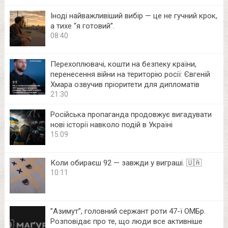
Іноді найважливіший вибір — це не гучний крок,
а тихе “я готовий”.
08:40
Перехоплювачі, кошти на безпеку країни,
перенесення війни на територію росії: Євгеній
Хмара озвучив пріоритети для дипломатів
21:30
Російська пропаганда продовжує вигадувати
нові історії навколо подій в Україні
15:09
Коли обираєш 92 — завжди у виграші. 🇺🇦
10:11
⁨”Азимут”, головний сержант роти 47-ї ОМБр.
Розповідає про те, що люди все активніше