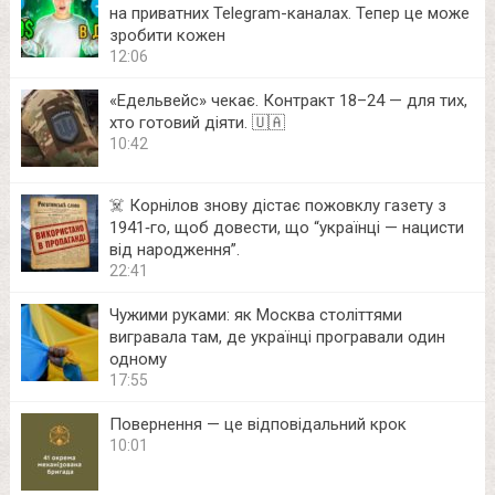
на приватних Telegram-каналах. Тепер це може
зробити кожен
12:06
«Едельвейс» чекає. Контракт 18–24 — для тих,
хто готовий діяти. 🇺🇦
10:42
☠️ Корнілов знову дістає пожовклу газету з
1941‑го, щоб довести, що “українці — нацисти
від народження”.
22:41
Чужими руками: як Москва століттями
вигравала там, де українці програвали один
одному
17:55
Повернення — це відповідальний крок
10:01