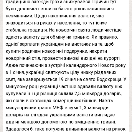
традиційно завжди трохи знижувався. Причин тут
було декілька і вони за багато років залишилися
незмінними. Щодо накопичення валюти, яка
знаходиться на руках у населення, то тут існує
стабільна традиція. На новорічні свята люди частіше
здають валюту для обміну на гривню. Як правило,
однієї зарплати українцям не вистачає на те, щоб
купити родичам новорічні подарунки, накрити
новорічний стіл, провести зимові вихідні на курорті.
Адже починаючи з зустрічі календарного Нового року
з 1 січня, українці святкують цілу низку різдвяних
свят, яка завершується 19 січня на свято Водохреща. У
минулому році українці частіше здавали валюту ніж
купували її і ця різниця склала 2,5 мільярда доларів,
які осіли в сховищах комерційних банків. Навіть
минулорічний транш МВФ в сумі 1, 3 мільярди
доларів на тлі здачі українцями валюти виглядає
вдвічі меншою допомогою по зміцненню гривні.
Здавалося б, таке потужне вливання валюти на ринок