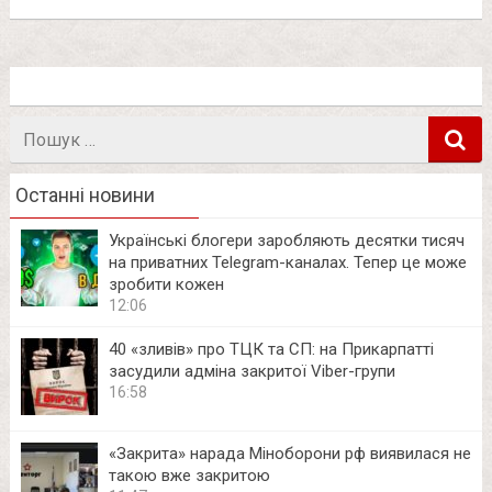
Пошук
в
Останні новини
Українські блогери заробляють десятки тисяч
на приватних Telegram-каналах. Тепер це може
зробити кожен
12:06
40 «зливів» про ТЦК та СП: на Прикарпатті
засудили адміна закритої Viber-групи
16:58
«Закрита» нарада Міноборони рф виявилася не
такою вже закритою