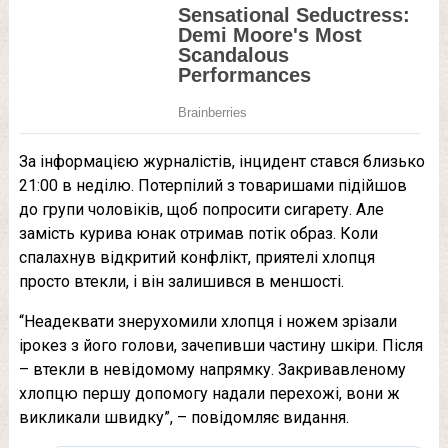
За інформацією журналістів, інцидент стався близько
21:00 в неділю. Потерпілий з товаришами підійшов
до групи чоловіків, щоб попросити сигарету. Але
замість курива юнак отримав потік образ. Коли
спалахнув відкритий конфлікт, приятелі хлопця
просто втекли, і він залишився в меншості.
“Неадеквати знерухомили хлопця і ножем зрізали
ірокез з його голови, зачепивши частину шкіри. Після
– втекли в невідомому напрямку. Закривавленому
хлопцю першу допомогу надали перехожі, вони ж
викликали швидку”, – повідомляє видання.