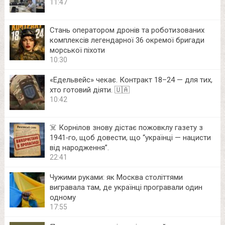
11:47
Стань оператором дронів та роботизованих
комплексів легендарної 36 окремої бригади
морської піхоти
10:30
«Едельвейс» чекає. Контракт 18–24 — для тих,
хто готовий діяти. 🇺🇦
10:42
☠️ Корнілов знову дістає пожовклу газету з
1941‑го, щоб довести, що “українці — нацисти
від народження”.
22:41
Чужими руками: як Москва століттями
вигравала там, де українці програвали один
одному
17:55