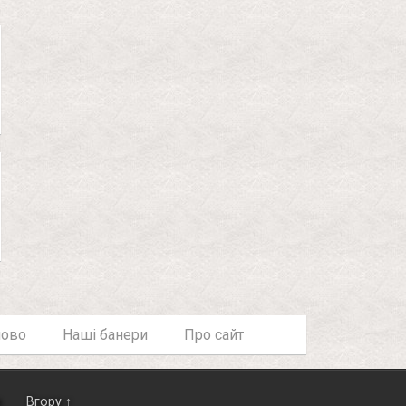
лово
Наші банери
Про сайт
в
Вгору ↑