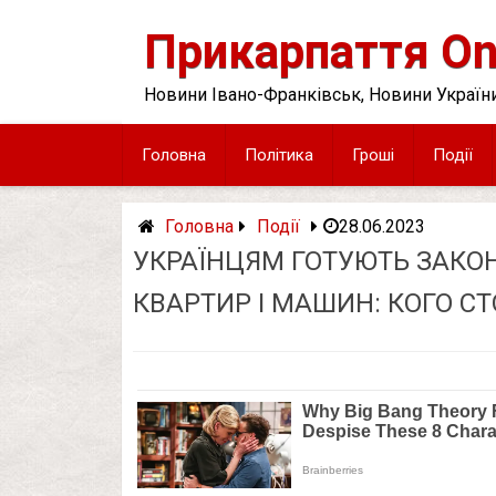
Skip
to
Прикарпаття On
content
Новини Івано-Франківськ, Новини України
Головна
Політика
Гроші
Події
Головна
Події
28.06.2023
УКРАЇНЦЯМ ГОТУЮТЬ ЗАКО
КВАРТИР І МАШИН: КОГО С