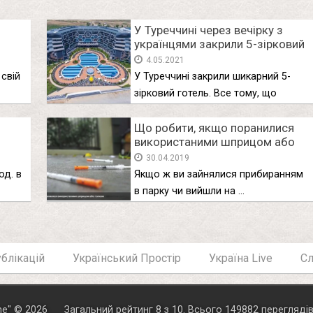
У Туреччині через вечірку з
українцями закрили 5-зірковий
юзу
готель
4.05.2021
свій
У Туреччині закрили шикарний 5-
зірковий готель. Все тому, що
адміністрація …
Що робити, якщо поранилися
використаними шприцом або
голкою
30.04.2019
од. в
Якщо ж ви зайнялися прибиранням
в парку чи вийшли на …
блікацій
Український Простір
Україна Live
С
ne
"
© 2026
Загальний рейтинг
8
з
10
.
Всього
149882
перегляді