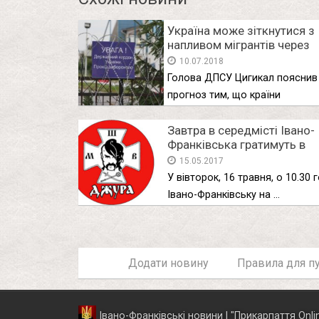
Україна може зіткнутися з
напливом мігрантів через
“закриття” для них Євросо
10.07.2018
– прикордонники
Голова ДПСУ Цигикал пояснив 
прогноз тим, що країни
Євросоюзу …
Завтра в середмісті Івано-
Франківська гратимуть в
“джуру”
15.05.2017
У вівторок, 16 травня, о 10.30 г
Івано-Франківську на …
Додати новину
Правила для пу
Івано-Франківські новини | "
Прикарпаття Onli