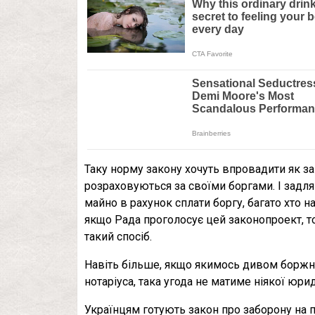
Таку норму закону хочуть впровадити як за
розраховуються за своїми боргами. І задля
майно в рахунок сплати боргу, багато хто н
якщо Рада проголосує цей законопроект, т
такий спосіб.
Навіть більше, якщо якимось дивом боржни
нотаріуса, така угода не матиме ніякої юри
Українцям готують закон про заборону на 