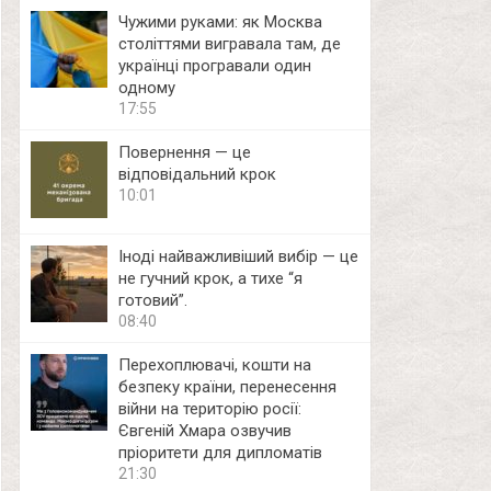
Чужими руками: як Москва
століттями вигравала там, де
українці програвали один
одному
17:55
Повернення — це
відповідальний крок
10:01
Іноді найважливіший вибір — це
не гучний крок, а тихе “я
готовий”.
08:40
Перехоплювачі, кошти на
безпеку країни, перенесення
війни на територію росії:
Євгеній Хмара озвучив
пріоритети для дипломатів
21:30