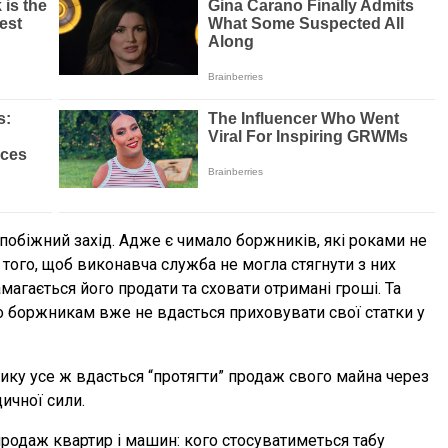
побіжний захід. Адже є чимало боржників, які роками не
 того, щоб виконавча служба не могла стягнути з них
амагається його продати та сховати отримані гроші. Та
о боржникам вже не вдасться приховувати свої статки у
ку усе ж вдасться “протягти” продаж свого майна через
дичної сили.
продаж квартир і машин: кого стосуватиметься табу