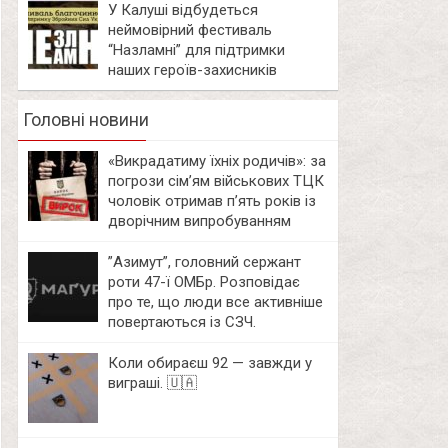
У Калуші відбудеться
неймовірний фестиваль
“Назламні” для підтримки
наших героїв-захисників
Головні новини
«Викрадатиму їхніх родичів»: за
погрози сім’ям військових ТЦК
чоловік отримав п’ять років із
дворічним випробуванням
⁨”Азимут”, головний сержант
роти 47-ї ОМБр. Розповідає
про те, що люди все активніше
повертаються із СЗЧ.
Коли обираєш 92 — завжди у
виграші. 🇺🇦