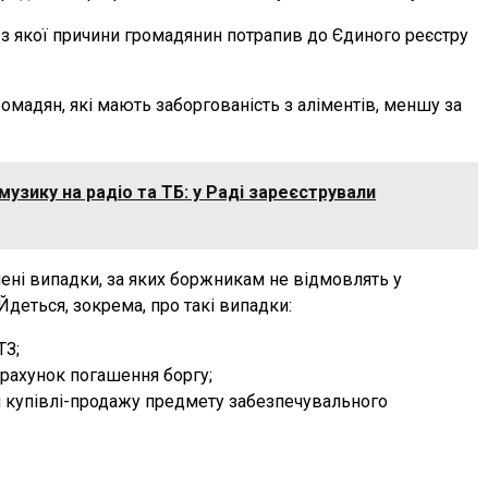
 з якої причини громадянин потрапив до Єдиного реєстру
ромадян, які мають заборгованість з аліментів, меншу за
музику на радіо та ТБ: у Раді зареєстрували
ені випадки, за яких боржникам не відмовлять у
Йдеться, зокрема, про такі випадки:
ТЗ;
 рахунок погашення боргу;
м купівлі-продажу предмету забезпечувального