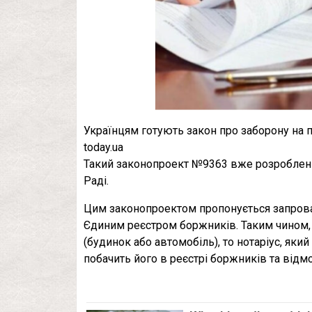
Українцям готують закон про заборону на п
today.ua
Такий законопроект №9363 вже розроблений
Раді.
Цим законопроектом пропонується запрова
Єдиним реєстром боржників. Таким чином,
(будинок або автомобіль), то нотаріус, як
побачить його в реєстрі боржників та відмо